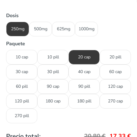
Dosis
250mg
500mg
625mg
1000mg
Paquete
10 cap
10 pill
20 cap
20 pill
30 cap
30 pill
40 cap
60 cap
60 pill
90 cap
90 pill
120 cap
120 pill
180 cap
180 pill
270 cap
270 pill
Precio total:
20,80
€
17,33
€