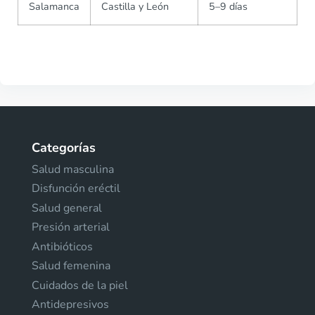
Salamanca
Castilla y León
5–9 días
Categorías
Salud masculina
Disfunción eréctil
Salud general
Presión arterial
Antibióticos
Salud femenina
Cuidados de la piel
Antidepresivos