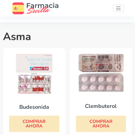
Asma
Clembuterol
Budesonida
COMPRAR
COMPRAR
AHORA
AHORA