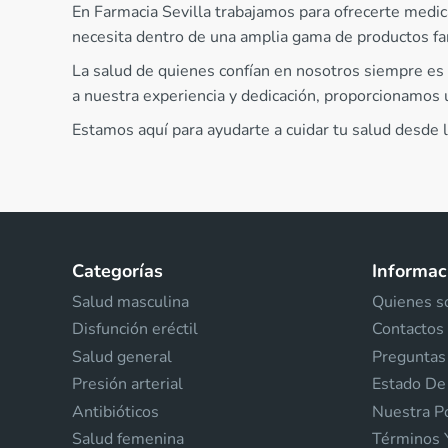
En Farmacia Sevilla trabajamos para ofrecerte medic
necesita dentro de una amplia gama de productos far
La salud de quienes confían en nosotros siempre es
a nuestra experiencia y dedicación, proporcionamos u
Estamos aquí para ayudarte a cuidar tu salud desde l
Categorías
Informaci
Salud masculina
Quienes 
Disfunción eréctil
Contactos
Salud general
Preguntas
Presión arterial
Estado De
Antibióticos
Nuestra Po
Salud femenina
Términos 