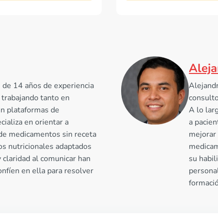
Alej
 de 14 años de experiencia
Alejand
 trabajando tanto en
consulto
en plataformas de
A lo lar
ializa en orientar a
a pacien
 de medicamentos sin receta
mejorar 
s nutricionales adaptados
medicam
y claridad al comunicar han
su habil
fíen en ella para resolver
persona
formació