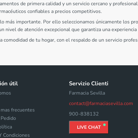
amentos de primera calidad y un servicio cercano y profesiona
macéuticos confiables a precios competitivos.
 lo más importante. Por ello seleccionamos únicamente los pr
n nivel de atención excepcional que garantiza una experiencia 
a comodidad de tu hogar, con el respaldo de un servicio profesi
ón útil
Servizio Clienti
somos
Farmacia Sevilla
contact@farmaciasevilla.com
 mas frecuentes
900-838132
 Pedido
lítica
LIVE CHAT
Y Condiciones