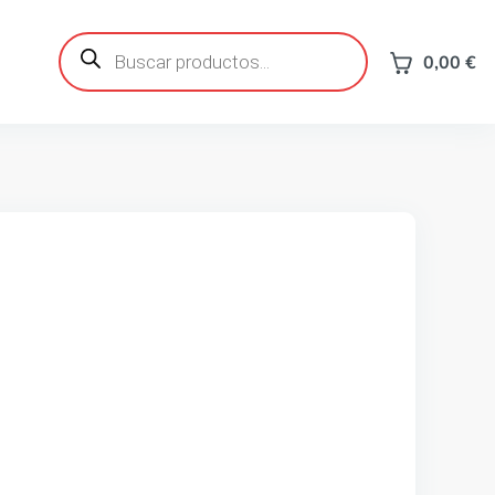
Búsqueda
de
0,00
€
productos