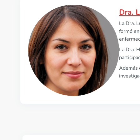
Dra. 
La Dra. L
formó en 
enfermeda
La Dra. H
participa
Además de
investiga