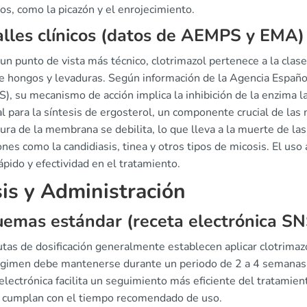
s, como la picazón y el enrojecimiento.
lles clínicos (datos de AEMPS y EMA)
n punto de vista más técnico, clotrimazol pertenece a la clase
de hongos y levaduras. Según información de la Agencia Españ
), su mecanismo de acción implica la inhibición de la enzima 
l para la síntesis de ergosterol, un componente crucial de las 
ura de la membrana se debilita, lo que lleva a la muerte de las 
ones como la candidiasis, tinea y otros tipos de micosis. El u
rápido y efectividad en el tratamiento.
is y Administración
emas estándar (receta electrónica SN
tas de dosificación generalmente establecen aplicar clotrimazo
egimen debe mantenerse durante un periodo de 2 a 4 semanas, 
electrónica facilita un seguimiento más eficiente del tratamie
y cumplan con el tiempo recomendado de uso.