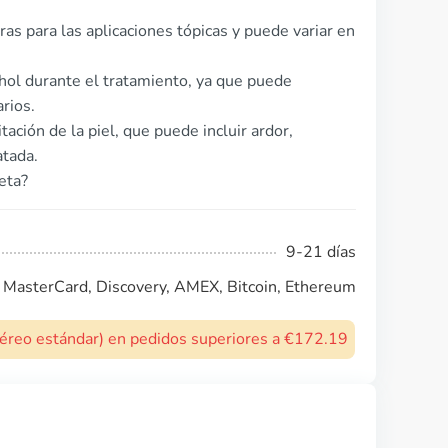
ras para las aplicaciones tópicas y puede variar en
ol durante el tratamiento, ya que puede
rios.
ación de la piel, que puede incluir ardor,
atada.
eta?
9-21 días
, MasterCard, Discovery, AMEX, Bitcoin, Ethereum
 aéreo estándar) en pedidos superiores a €172.19