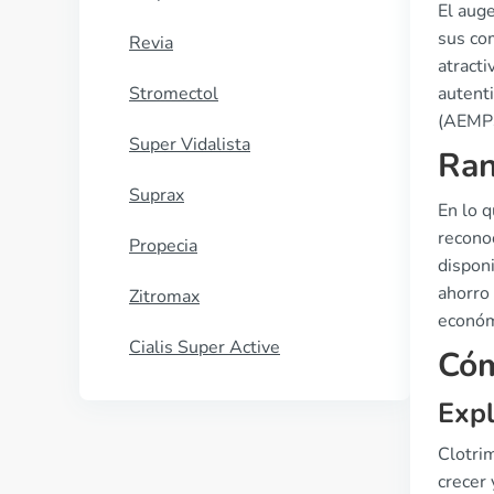
El auge
sus co
Revia
atract
Stromectol
autent
(AEMPS
Super Vidalista
Ran
Suprax
En lo q
recono
Propecia
dispon
ahorro 
Zitromax
económ
Cialis Super Active
Cóm
Expl
Clotri
crecer 