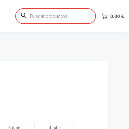
Búsqueda
de
0,00
€
productos
3 tube
4 tube