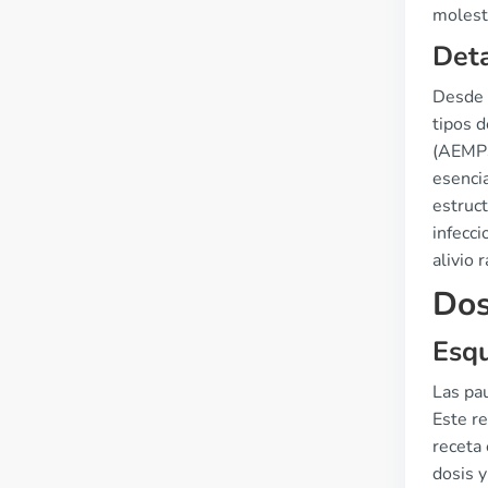
molesto
Deta
Desde u
tipos 
(AEMPS
esencia
estruct
infecci
alivio 
Dos
Esqu
Las pau
Este r
receta 
dosis 