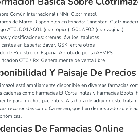
ormación Básica Sobre Clotrimaz
re Común Internacional (INN): Clotrimazol
res de Marca Disponibles en España: Canesten, Clotrimaderm,
igo ATC: D01AC01 (uso tópico), G01AF02 (uso vaginal)
as y dosificaciones: cremas, óvulos, tabletas
icantes en España: Bayer, GSK, entre otros
ado de Registro en España: Aprobado por la AEMPS
ificación OTC / Rx: Generalmente de venta libre
ponibilidad Y Paisaje De Precios
trimazol está ampliamente disponible en diversas farmacias co
s cadenas como Farmacias El Corte Inglés y Farmacias Boots, 
iente para muchos pacientes. A la hora de adquirir este trata
cas reconocidas como Canesten, que han demostrado su eficaci
onómicas.
dencias De Farmacias Online