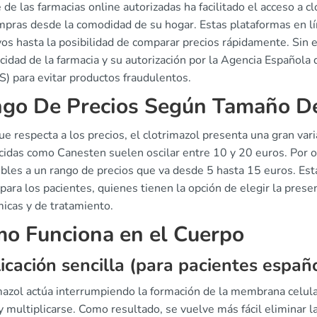
 de las farmacias online autorizadas ha facilitado el acceso a c
mpras desde la comodidad de su hogar. Estas plataformas en lí
ivos hasta la posibilidad de comparar precios rápidamente. Sin
icidad de la farmacia y su autorización por la Agencia Español
) para evitar productos fraudulentos.
go De Precios Según Tamaño D
ue respecta a los precios, el clotrimazol presenta una gran var
cidas como Canesten suelen oscilar entre 10 y 20 euros. Por ot
ibles a un rango de precios que va desde 5 hasta 15 euros. Est
para los pacientes, quienes tienen la opción de elegir la pres
icas y de tratamiento.
o Funciona en el Cuerpo
icación sencilla (para pacientes españ
mazol actúa interrumpiendo la formación de la membrana celular
y multiplicarse. Como resultado, se vuelve más fácil eliminar l