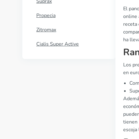
Suprax
El pan
Propecia
online 
receta 
Zitromax
compara
ha llev
Cialis Super Active
Ran
Los pr
en euro
Com
Supo
Además
económ
pueden
tienen 
escoja