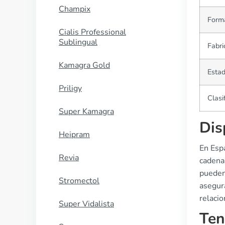
Champix
Forma
Cialis Professional
Sublingual
Fabri
Kamagra Gold
Estad
Priligy
Clasi
Super Kamagra
Dis
Heipram
En Espa
Revia
cadena
pueden 
Stromectol
asegura
relacio
Super Vidalista
Ten