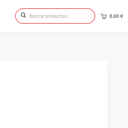
Búsqueda
de
0,00
€
productos