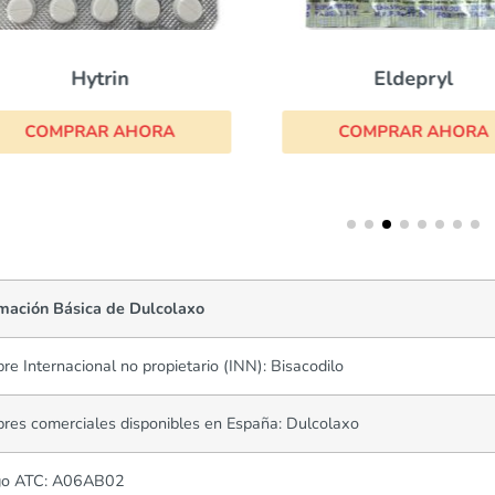
Hytrin
Eldepryl
COMPRAR AHORA
COMPRAR AHORA
rmación Básica de Dulcolaxo
e Internacional no propietario (INN): Bisacodilo
es comerciales disponibles en España: Dulcolaxo
go ATC: A06AB02