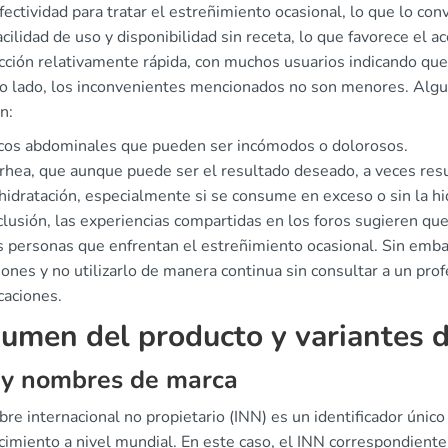
fectividad para tratar el estreñimiento ocasional, lo que lo co
acilidad de uso y disponibilidad sin receta, lo que favorece el a
cción relativamente rápida, con muchos usuarios indicando que
ro lado, los inconvenientes mencionados no son menores. Alg
n:
cos abdominales que pueden ser incómodos o dolorosos.
rhea, que aunque puede ser el resultado deseado, a veces resu
idratación, especialmente si se consume en exceso o sin la hi
lusión, las experiencias compartidas en los foros sugieren qu
 personas que enfrentan el estreñimiento ocasional. Sin emba
iones y no utilizarlo de manera continua sin consultar a un pr
caciones.
umen del producto y variantes 
 y nombres de marca
bre internacional no propietario (INN) es un identificador úni
cimiento a nivel mundial. En este caso, el INN correspondiente