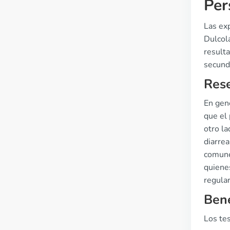
Per
Las exp
Dulcol
resulta
secund
Rese
En gen
que el 
otro l
diarre
comune
quiene
regular
Bene
Los tes