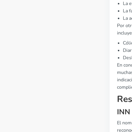
La e
La f
La a
Por ot
incluye
Cóli
Diar
Desh
En conc
muchas
indicac
compli
Res
INN
El nom
recono