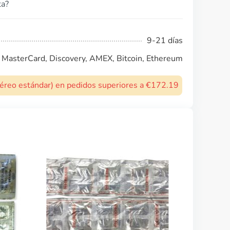
ta?
9-21 días
, MasterCard, Discovery, AMEX, Bitcoin, Ethereum
 aéreo estándar) en pedidos superiores a €172.19