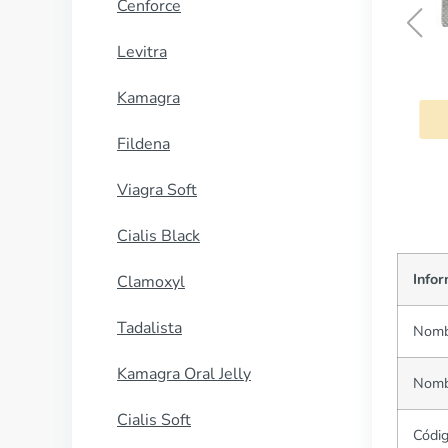
Cenforce
Levitra
dol
Stromectol
Kamagra
HORA
COMPRAR AHORA
Fildena
Viagra Soft
Cialis Black
Info
Clamoxyl
Tadalista
Nombr
Kamagra Oral Jelly
Nombr
Cialis Soft
Códi