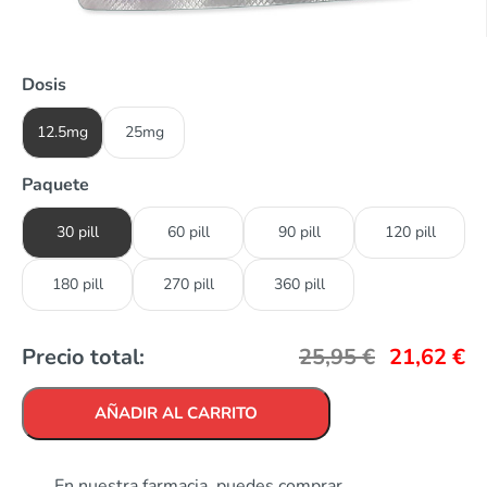
Dosis
12.5mg
25mg
Paquete
30 pill
60 pill
90 pill
120 pill
180 pill
270 pill
360 pill
Precio total:
25,95
€
21,62
€
AÑADIR AL CARRITO
En nuestra farmacia, puedes comprar