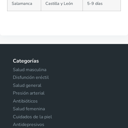
Salamanca
Castilla y León
5-9 días
Categorías
Salud masculina
Disfunción eréctil
Salud general
Presión arterial
Antibióticos
Salud femenina
Cuidados de la piel
Antidepresivos