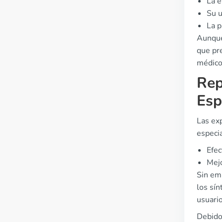
La e
Su u
La p
Aunque
que pr
médico
Rep
Esp
Las ex
especi
Efec
Mejo
Sin em
los sí
usuario
Debido 