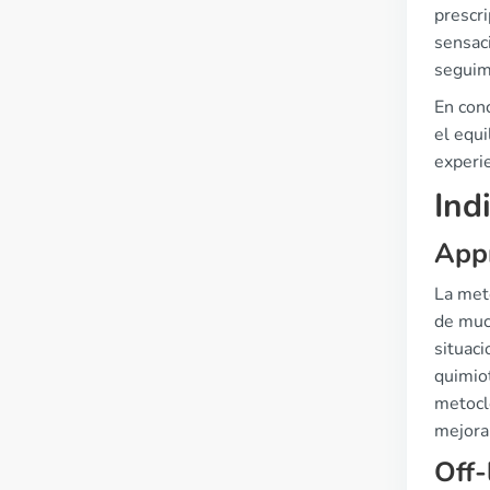
prescr
sensaci
seguim
En con
el equi
experie
Ind
Appr
La met
de muc
situac
quimiot
metocl
mejora 
Off-