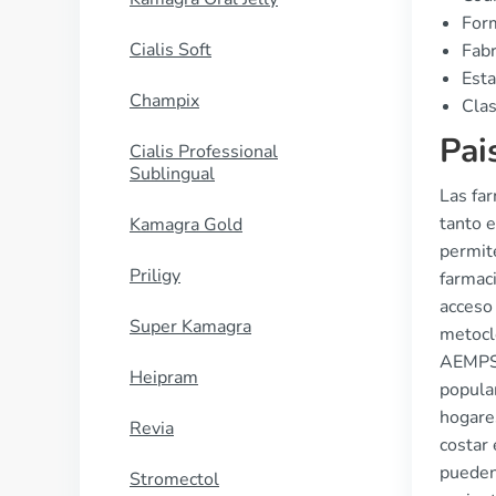
Form
Cialis Soft
Fabr
Esta
Champix
Clas
Pai
Cialis Professional
Sublingual
Las fa
tanto 
Kamagra Gold
permite
Priligy
farmac
acceso 
Super Kamagra
metoclo
AEMPS,
Heipram
popula
hogare
Revia
costar
pueden 
Stromectol