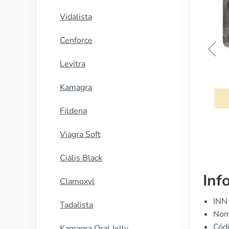
Vidalista
Cenforce
Levitra
Metformin Glyburide
Kamagra
COMPRAR AHORA
Fildena
Viagra Soft
Cialis Black
Inf
Clamoxyl
INN 
Tadalista
Nom
Cód
Kamagra Oral Jelly