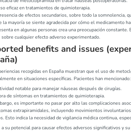
ficacia de metoclopramida en tratar náuseas postoperatorias.
so eficaz en tratamientos de quimioterapia.
resencia de efectos secundarios, sobre todo la somnolencia, qu
 la mayoría se siente agradecida por cómo el medicamento ha m
esenta en algunas personas crea una preocupación constante. E
 sobre cualquier efecto adverso experimentado.
orted benefits and issues (exper
aña)
periencias recogidas en España muestran que el uso de metocl
almente en situaciones específicas. Pacientes han mencionado:
tividad notable para manejar náuseas después de cirugías.
ra de síntomas en tratamientos de quimioterapia.
bargo, es importante no pasar por alto las complicaciones as
ntomas extrapiramidales, incluyendo movimientos involuntarios
s. Esto indica la necesidad de vigilancia médica continua, espe
a su potencial para causar efectos adversos significativos y s