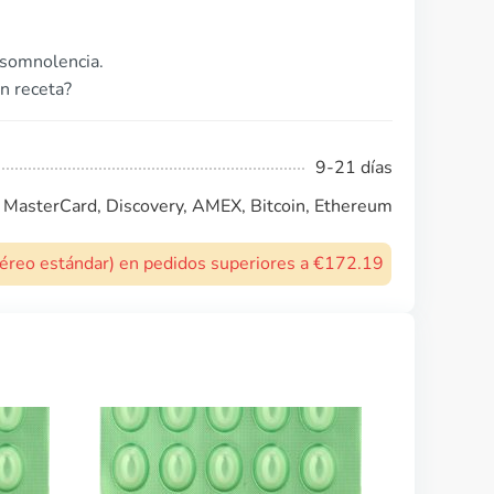
 somnolencia.
n receta?
9-21 días
, MasterCard, Discovery, AMEX, Bitcoin, Ethereum
 aéreo estándar) en pedidos superiores a €172.19