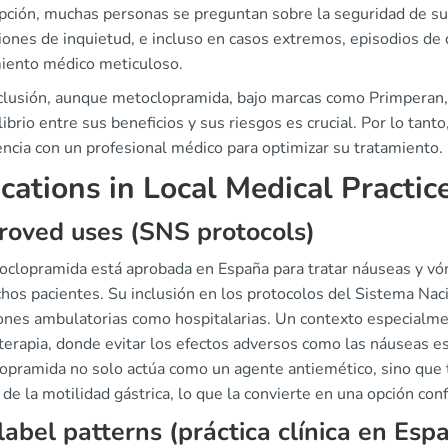
ipción, muchas personas se preguntan sobre la seguridad de s
ones de inquietud, e incluso en casos extremos, episodios de di
iento médico meticuloso.
clusión, aunque metoclopramida, bajo marcas como Primperan, h
librio entre sus beneficios y sus riesgos es crucial. Por lo ta
ncia con un profesional médico para optimizar su tratamiento.
ications in Local Medical Practic
oved uses (SNS protocols)
oclopramida está aprobada en España para tratar náuseas y vóm
hos pacientes. Su inclusión en los protocolos del Sistema Naci
iones ambulatorias como hospitalarias. Un contexto especialm
erapia, donde evitar los efectos adversos como las náuseas es 
opramida no solo actúa como un agente antiemético, sino que
de la motilidad gástrica, lo que la convierte en una opción con
label patterns (práctica clínica en Esp