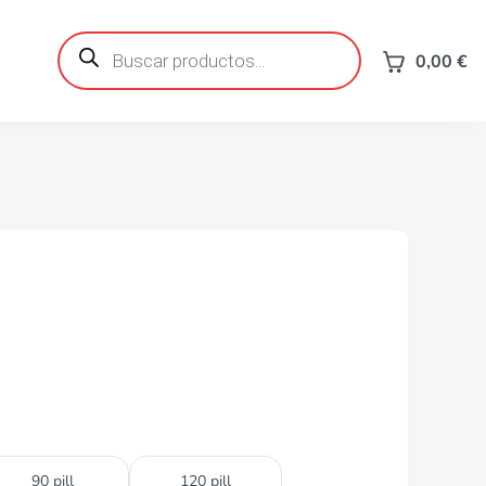
Búsqueda
de
0,00
€
productos
90 pill
120 pill