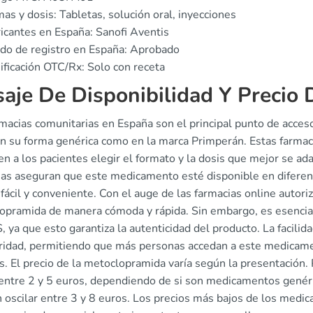
as y dosis: Tabletas, solución oral, inyecciones
icantes en España: Sanofi Aventis
do de registro en España: Aprobado
ificación OTC/Rx: Solo con receta
saje De Disponibilidad Y Precio
rmacias comunitarias en España son el principal punto de acces
en su forma genérica como en la marca Primperán. Estas farma
n a los pacientes elegir el formato y la dosis que mejor se a
ias aseguran que este medicamento esté disponible en diferen
fácil y conveniente. Con el auge de las farmacias online autor
pramida de manera cómoda y rápida. Sin embargo, es esencial ve
 ya que esto garantiza la autenticidad del producto. La facili
ridad, permitiendo que más personas accedan a este medicame
s. El precio de la metoclopramida varía según la presentación
 entre 2 y 5 euros, dependiendo de si son medicamentos genéri
oscilar entre 3 y 8 euros. Los precios más bajos de los medica