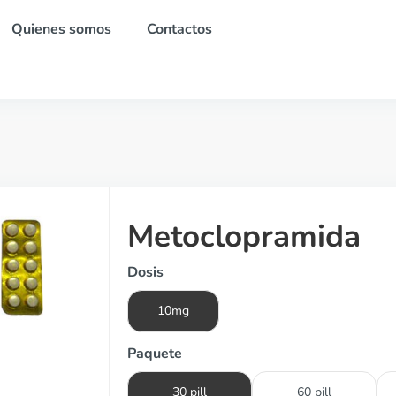
Quienes somos
Contactos
Metoclopramida
Dosis
10mg
Paquete
30 pill
60 pill