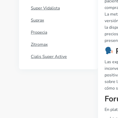
pacient
compra
Super Vidalista
La met
Suprax
versión
la disp
Propecia
precios
present
Zitromax
P
Cialis Super Active
Las ex
inconve
positi
sobre 
cómo s
For
En pla