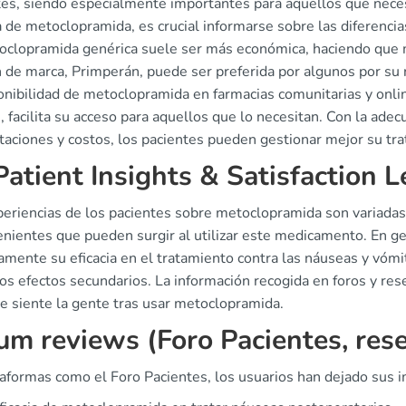
es, siendo especialmente importantes para aquellos que necesi
 de metoclopramida, es crucial informarse sobre las diferenci
oclopramida genérica suele ser más económica, haciendo que m
 de marca, Primperán, puede ser preferida por algunos por su r
onibilidad de metoclopramida en farmacias comunitarias y onli
, facilita su acceso para aquellos que lo necesitan. Con la ade
aciones y costos, los pacientes pueden gestionar mejor su tra
atient Insights & Satisfaction L
periencias de los pacientes sobre metoclopramida son variadas 
nientes que pueden surgir al utilizar este medicamento. En gen
vamente su eficacia en el tratamiento contra las náuseas y vó
los efectos secundarios. La información recogida en foros y re
e siente la gente tras usar metoclopramida.
um reviews (Foro Pacientes, res
taformas como el Foro Pacientes, los usuarios han dejado sus 