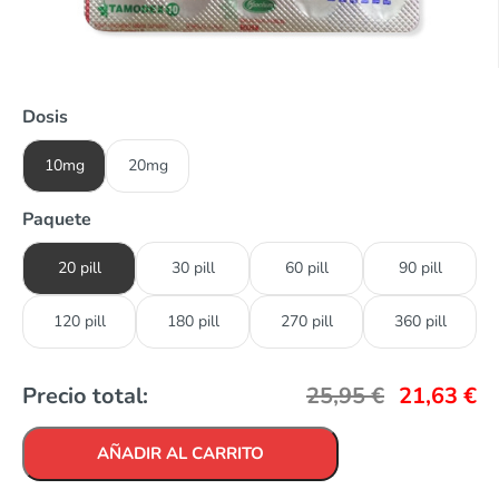
Dosis
10mg
20mg
Paquete
20 pill
30 pill
60 pill
90 pill
120 pill
180 pill
270 pill
360 pill
Precio total:
25,95
€
21,63
€
AÑADIR AL CARRITO