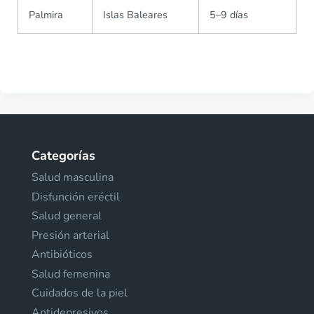
Palmira
Islas Baleares
5–9 días
Categorías
Salud masculina
Disfunción eréctil
Salud general
Presión arterial
Antibióticos
Salud femenina
Cuidados de la piel
Antidepresivos