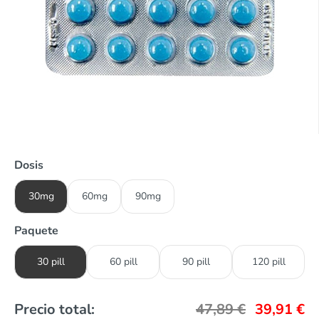
Dosis
30mg
60mg
90mg
Paquete
30 pill
60 pill
90 pill
120 pill
Precio total:
47,89
€
39,91
€