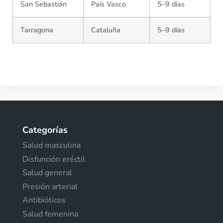
San Sebastián
País Vasco
5–9 días
Tarragona
Cataluña
5–9 días
Categorías
Salud masculina
Disfunción eréctil
Salud general
Presión arterial
Antibióticos
Salud femenina