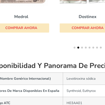
Medrol
Dostinex
COMPRAR AHORA
COMPRAR AHORA
ponibilidad Y Panorama De Prec
(Nombre Genérico Internacional)
Levotiroxina sódica
res De Marca Disponibles En España
Synthroid, Euthyrox
go ATC
H03AA01