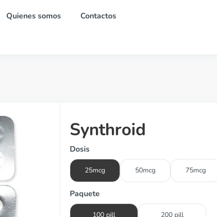
Quienes somos
Contactos
Synthroid
Dosis
25mcg
50mcg
75mcg
Paquete
100 pill
200 pill