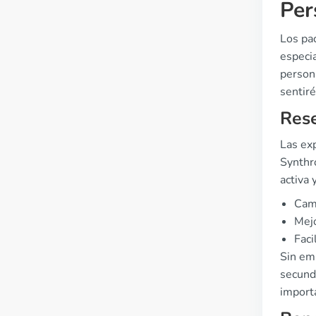
Per
Los pa
especia
person
sentir
Rese
Las ex
Synthro
activa 
Camb
Mejo
Faci
Sin em
secunda
import