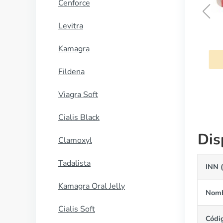
Cenforce
Levitra
Mestinon
Kamagra
COMPRAR AHORA
Fildena
Viagra Soft
Cialis Black
Dis
Clamoxyl
Tadalista
INN 
Kamagra Oral Jelly
Nomb
Cialis Soft
Códi