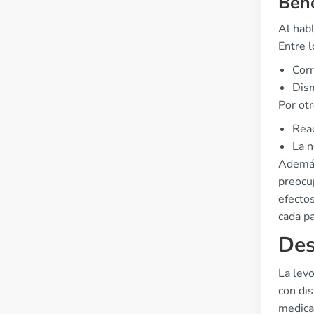
Bene
Al habl
Entre 
Corr
Dism
Por ot
Reac
La n
Además,
preocu
efecto
cada pa
Des
La lev
con dis
medicam