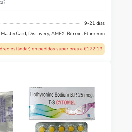
ta?
9-21 días
, MasterCard, Discovery, AMEX, Bitcoin, Ethereum
 aéreo estándar) en pedidos superiores a €172.19