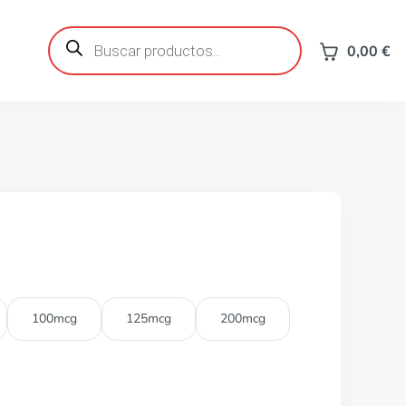
Búsqueda
de
0,00
€
productos
100mcg
125mcg
200mcg