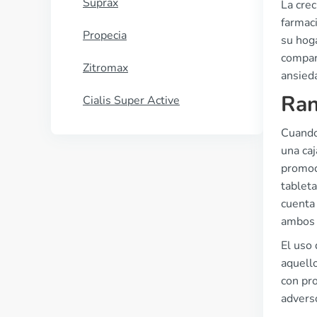
Suprax
La cre
farmaci
Propecia
su hog
compar
Zitromax
ansied
Ran
Cialis Super Active
Cuando 
una ca
promoc
tableta
cuenta 
ambos 
El uso
aquell
con pr
adverso