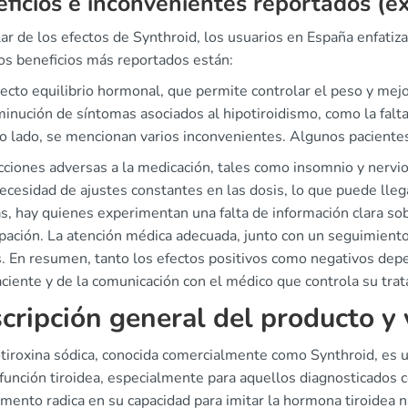
ficios e inconvenientes reportados (e
ar de los efectos de Synthroid, los usuarios en España enfatiz
los beneficios más reportados están:
ecto equilibrio hormonal, que permite controlar el peso y mej
inución de síntomas asociados al hipotiroidismo, como la falta
ro lado, se mencionan varios inconvenientes. Algunos paciente
ciones adversas a la medicación, tales como insomnio y nervi
ecesidad de ajustes constantes en las dosis, lo que puede llega
 hay quienes experimentan una falta de información clara sobr
pación. La atención médica adecuada, junto con un seguimient
s. En resumen, tanto los efectos positivos como negativos dep
ciente y de la comunicación con el médico que controla su tra
cripción general del producto y
otiroxina sódica, conocida comercialmente como Synthroid, es 
función tiroidea, especialmente para aquellos diagnosticados c
ento radica en su capacidad para imitar la hormona tiroidea na