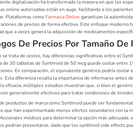
ciente digitalización ha transformado la manera en que los es
as online autorizadas están en auge, facilitando a los pacien
ar. Plataformas como
Farmacia Online
garantizan la autenticida
aciones de precios de forma efectiva. Este enfoque moderno ta
ad que a veces genera la adquisición de medicamentos específi
gos De Precios Por Tamaño De 
se trata de costos, hay diferencias significativas entre el Syn
ja de 30 tabletas de Synthroid de 50 mcg puede costar entre 1
iones. En comparación, el equivalente genérico podría costar
s. Esta diferencia resalta la importancia de informarse antes d
la eficacia; múltiples estudios muestran que, si bien el genéri
son generalmente efectivos para tratar condiciones de tiroides
 de productos de marca como Synthroid puede ser fundamental 
os que han experimentado menos efectos secundarios con la mar
ofesionales médicos para determinar la opción más adecuada, 
s podrían presentarse, dado que los synthroid side effects pue