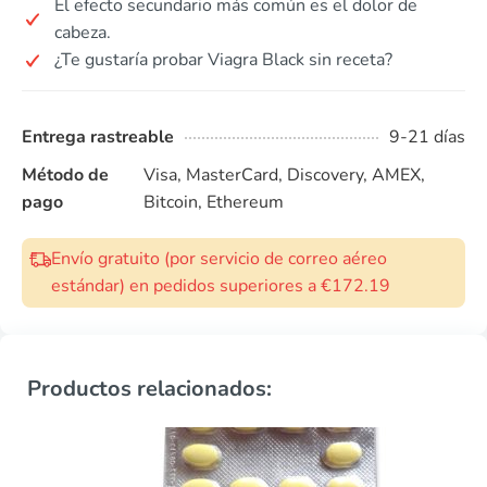
El efecto secundario más común es el dolor de
cabeza.
¿Te gustaría probar Viagra Black sin receta?
Entrega rastreable
9-21 días
Método de
Visa, MasterCard, Discovery, AMEX,
pago
Bitcoin, Ethereum
Envío gratuito (por servicio de correo aéreo
estándar) en pedidos superiores a €172.19
Productos relacionados: