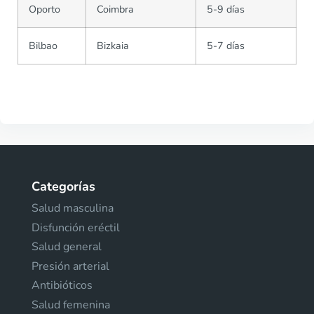
Oporto
Coimbra
5-9 días
Bilbao
Bizkaia
5-7 días
Categorías
Salud masculina
Disfunción eréctil
Salud general
Presión arterial
Antibióticos
Salud femenina