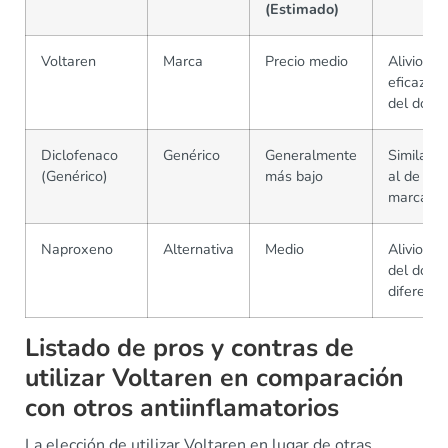
(Estimado)
Voltaren
Marca
Precio medio
Alivio
eficaz
del dolor
Diclofenaco
Genérico
Generalmente
Similar
(Genérico)
más bajo
al de la
marca
Naproxeno
Alternativa
Medio
Alivio
del dolor
diferente
Listado de pros y contras de
utilizar Voltaren en comparación
con otros antiinflamatorios
La elección de utilizar Voltaren en lugar de otras