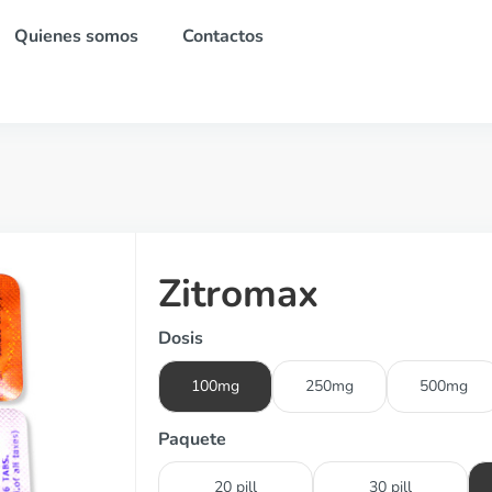
Quienes somos
Contactos
Zitromax
Dosis
100mg
250mg
500mg
Paquete
20 pill
30 pill