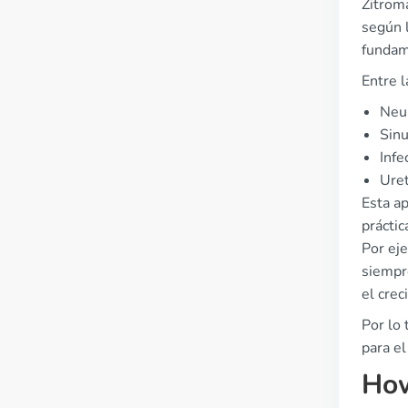
Zitroma
según 
fundame
Entre 
Neum
Sinu
Infe
Uret
Esta a
práctic
Por eje
siempre
el crec
Por lo 
para el
How