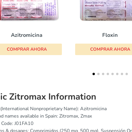
Floxin
Zyvox
COMPRAR AHORA
COMPRAR AHORA
ic Zitromax Information
(International Nonproprietary Name): Azitromicina
d names available in Spain: Zitromax, Zmax
 Code: J01FA10
ms & dosages: Comprimidos (250 mg, 500 mg), Suspensión Or