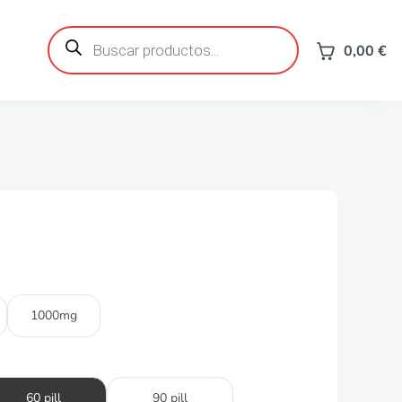
Búsqueda
de
0,00
€
productos
1000mg
60 pill
90 pill