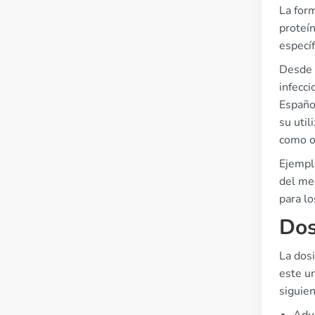
La form
proteín
especí
Desde u
infecci
Españo
su util
como o
Ejempl
del med
para l
Dos
La dosi
este u
siguien