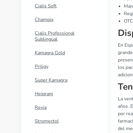
Cialis Soft
Manu
Regi
Champix
OTC 
Dis
Cialis Professional
Sublingual
En Esp
grande
Kamagra Gold
present
Priligy
los pa
adicion
Super Kamagra
Ten
Heipram
La ven
años. 
Revia
por re
Stromectol
farmaci
del me