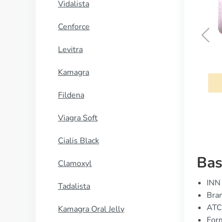
Vidalista
Cenforce
Levitra
Azitromicina
Kamagra
COMPRAR AHORA
Fildena
Viagra Soft
Cialis Black
Bas
Clamoxyl
INN 
Tadalista
Bran
ATC
Kamagra Oral Jelly
For