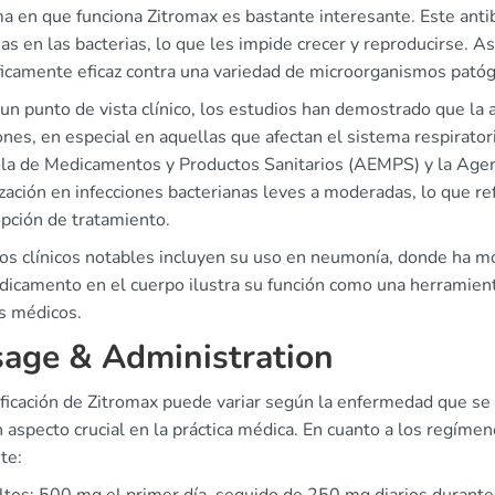
a en que funciona Zitromax es bastante interesante. Este anti
as en las bacterias, lo que les impide crecer y reproducirse. As
ficamente eficaz contra una variedad de microorganismos pató
n punto de vista clínico, los estudios han demostrado que la a
ones, en especial en aquellas que afectan el sistema respirato
la de Medicamentos y Productos Sanitarios (AEMPS) y la Age
ización en infecciones bacterianas leves a moderadas, lo que ref
pción de tratamiento.
os clínicos notables incluyen su uso en neumonía, donde ha mo
icamento en el cuerpo ilustra su función como una herramienta 
os médicos.
age & Administration
ficación de Zitromax puede variar según la enfermedad que se 
n aspecto crucial en la práctica médica. En cuanto a los regím
te: