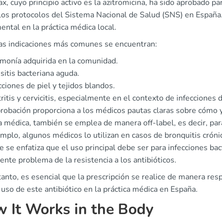
x, cuyo principio activo es la azitromicina, ha sido aprobado pa
los protocolos del Sistema Nacional de Salud (SNS) en España. 
ntal en la práctica médica local.
las indicaciones más comunes se encuentran:
onía adquirida en la comunidad.
sitis bacteriana aguda.
cciones de piel y tejidos blandos.
ritis y cervicitis, especialmente en el contexto de infecciones 
probación proporciona a los médicos pautas claras sobre cómo y
a médica, también se emplea de manera off-label, es decir, par
mplo, algunos médicos lo utilizan en casos de bronquitis crónic
 se enfatiza que el uso principal debe ser para infecciones bac
iente problema de la resistencia a los antibióticos.
tanto, es esencial que la prescripción se realice de manera res
 uso de este antibiótico en la práctica médica en España.
 It Works in the Body