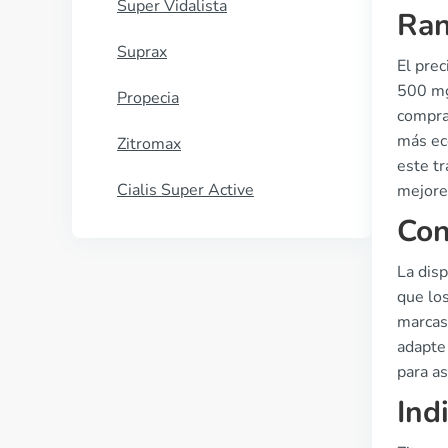
Super Vidalista
Ran
Suprax
El pre
500 mg 
Propecia
compra
más ec
Zitromax
este tr
Cialis Super Active
mejore
Con
La disp
que los
marcas,
adapte
para a
Ind