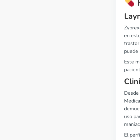
H
Laym
Zyprex
en est
trastor
puede 
Este m
pacient
Clin
Desde u
Medica
demues
uso par
maníac
El per