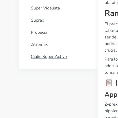
platafo
Super Vidalista
Ran
Suprax
El prec
tablet
Propecia
ser de
podría 
Zitromax
crucial
Cialis Super Active
Para lo
adecua
tomar 
I
Appr
Zyprexa
bipolar
garanti