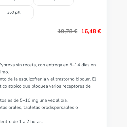
360 pill
19,78
€
16,48
€
yprexa sin receta, con entrega en 5–14 días en
nimo.
to de la esquizofrenia y el trastorno bipolar. El
ico atípico que bloquea varios receptores de
ltos es de 5–10 mg una vez al día.
etas orales, tabletas orodispersables o
entro de 1 a 2 horas.