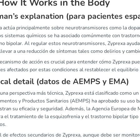
ow It Works in the Body
an’s explanation (para pacientes esp
a actúa principalmente sobre neurotransmisores como la dopami
os sistemas químicos se ha asociado comúnmente con trastornos
no bipolar. Al regular estos neurotransmisores, Zyprexa ayuda 
llevar a una reducción de síntomas tales como delirios y camb
ecanismo de acción es crucial para entender cómo Zyprexa pued
es afectados por estas condiciones al restablecer el equilibrio
ical detail (datos de AEMPS y EMA)
na perspectiva más técnica, Zyprexa está clasificado como un 
mentos y Productos Sanitarios (AEMPS) ha aprobado su uso b
tran su eficacia y seguridad. Además, la Agencia Europea de
a el tratamiento de la esquizofrenia y el trastorno bipolar tipo
os.
fil de efectos secundarios de Zyprexa, aunque debe ser monit