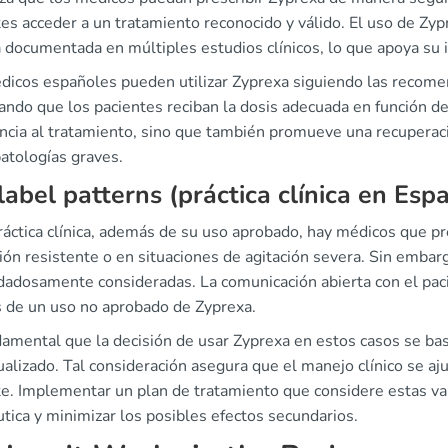
es acceder a un tratamiento reconocido y válido. El uso de Zy
a documentada en múltiples estudios clínicos, lo que apoya su 
dicos españoles pueden utilizar Zyprexa siguiendo las recome
ndo que los pacientes reciban la dosis adecuada en función de
ncia al tratamiento, sino que también promueve una recuperaci
atologías graves.
label patterns (práctica clínica en Esp
ráctica clínica, además de su uso aprobado, hay médicos que pr
ón resistente o en situaciones de agitación severa. Sin embarg
dadosamente consideradas. La comunicación abierta con el pacien
s de un uso no aprobado de Zyprexa.
damental que la decisión de usar Zyprexa en estos casos se ba
ualizado. Tal consideración asegura que el manejo clínico se aj
te. Implementar un plan de tratamiento que considere estas var
tica y minimizar los posibles efectos secundarios.