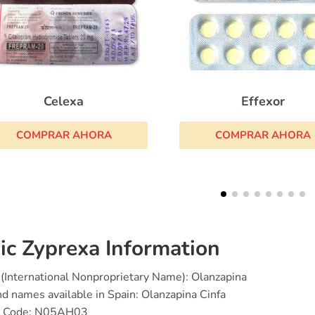
Effexor
Esci
COMPRAR AHORA
COMPR
ic Zyprexa Information
(International Nonproprietary Name): Olanzapina
d names available in Spain: Olanzapina Cinfa
 Code: N05AH03