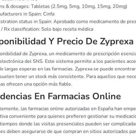
ms & dosages: Tabletas (2.5mg, 5mg, 10mg, 15mg, 20mg)
facturers in Spain: Cinfa
stration status in Spain: Aprobado como medicamento de pres
/ Rx classification: Solo bajo receta médica
ponibilidad Y Precio De Zyprexa
onibilidad de Zyprexa, un medicamento de prescripción esencia
electrónica del SNS. Este sistema permite a los pacientes acc
do largas esperas en las farmacias. Zyprexa se puede encontrar
suelen tener un stock más consistente. Para aquellos que nece
as ofrecen una opción más fiable.
dencias En Farmacias Online
temente, las farmacias online autorizadas en España han empe
ativa conveniente para quienes prefieren gestionar su medicac
 tiempos donde las visitas presenciales pueden ser complicada
tes deben asegurarse de que compran en sitios autorizados para