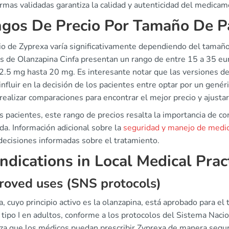
rmas validadas garantiza la calidad y autenticidad del medicam
gos De Precio Por Tamaño De P
io de Zyprexa varía significativamente dependiendo del tamaño
as de Olanzapina Cinfa presentan un rango de entre 15 a 35 eu
 2.5 mg hasta 20 mg. Es interesante notar que las versiones de
influir en la decisión de los pacientes entre optar por un gené
 realizar comparaciones para encontrar el mejor precio y ajustar
s pacientes, este rango de precios resalta la importancia de co
da. Información adicional sobre la
seguridad y manejo de med
decisiones informadas sobre el tratamiento.
ndications in Local Medical Prac
oved uses (SNS protocols)
, cuyo principio activo es la olanzapina, está aprobado para el 
 tipo I en adultos, conforme a los protocolos del Sistema Nac
za que los médicos puedan prescribir Zyprexa de manera segura