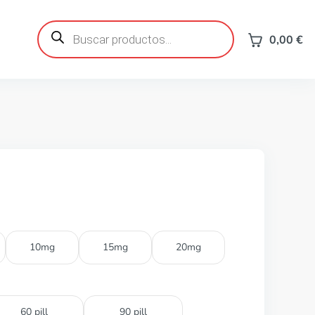
Búsqueda
de
0,00
€
productos
10mg
15mg
20mg
60 pill
90 pill