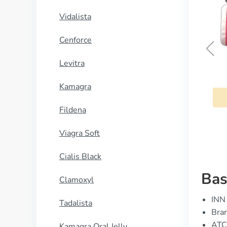
Vidalista
Cenforce
Levitra
Celexa
Kamagra
COMPRAR AHORA
Fildena
Viagra Soft
Cialis Black
Bas
Clamoxyl
INN 
Tadalista
Bran
ATC
Kamagra Oral Jelly