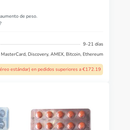
 aumento de peso.
?
9-21 días
, MasterCard, Discovery, AMEX, Bitcoin, Ethereum
 aéreo estándar) en pedidos superiores a €172.19