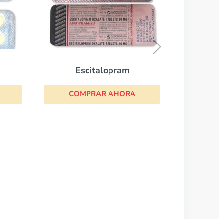
Wellbutrin Sr
COMPRAR AHORA
talopram
AR AHORA