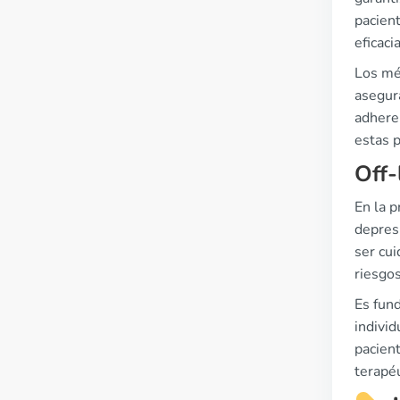
pacient
eficaci
Los mé
asegura
adhere
estas p
Off-
En la p
depresi
ser cui
riesgo
Es fun
individ
pacien
terapéu