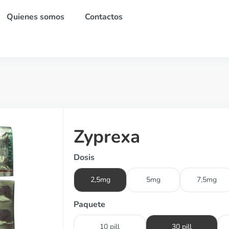
Quienes somos
Contactos
Zyprexa
Dosis
2,5mg
5mg
7,5mg
Paquete
10 pill
30 pill