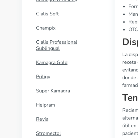
For
Cialis Soft
Manu
Regi
Champix
OTC 
Dis
Cialis Professional
Sublingual
La disp
receta 
Kamagra Gold
evitan
Priligy
donde 
farmaci
Super Kamagra
Ten
Heipram
Recien
altern
Revia
útil en
Stromectol
pacien