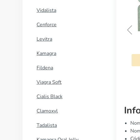
Vidalista
Cenforce
Levitra
Cleocin
Kamagra
COMPRAR AHORA
Fildena
Viagra Soft
Cialis Black
Inf
Clamoxyl
Nomb
Tadalista
Nomb
Cód
Kamagra Oral Jelly