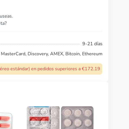
useas.
eta?
9-21 días
, MasterCard, Discovery, AMEX, Bitcoin, Ethereum
 aéreo estándar) en pedidos superiores a €172.19