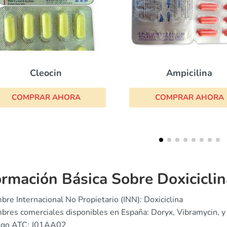
Ampicilina
Metronidazol
COMPRAR AHORA
COMPRAR AHOR
ormación Básica Sobre Doxiciclin
re Internacional No Propietario (INN): Doxiciclina
res comerciales disponibles en España: Doryx, Vibramycin, y 
igo ATC: J01AA02