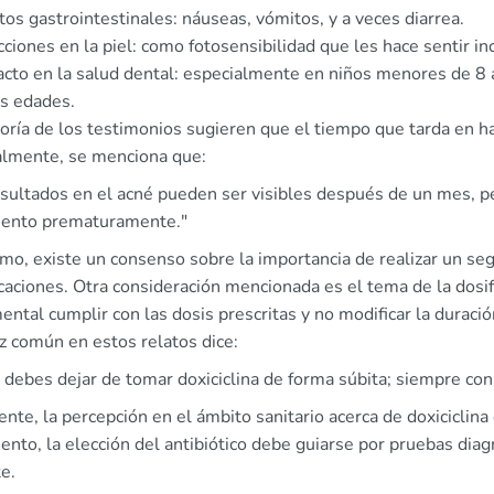
tos gastrointestinales: náuseas, vómitos, y a veces diarrea.
ciones en la piel: como fotosensibilidad que les hace sentir in
cto en la salud dental: especialmente en niños menores de 8 
s edades.
ría de los testimonios sugieren que el tiempo que tarda en hac
lmente, se menciona que:
sultados en el acné pueden ser visibles después de un mes, pe
iento prematuramente."
mo, existe un consenso sobre la importancia de realizar un se
caciones. Otra consideración mencionada es el tema de la dosi
ntal cumplir con las dosis prescritas y no modificar la duraci
z común en estos relatos dice:
 debes dejar de tomar doxiciclina de forma súbita; siempre con
nte, la percepción en el ámbito sanitario acerca de doxiciclina
ento, la elección del antibiótico debe guiarse por pruebas diag
e.