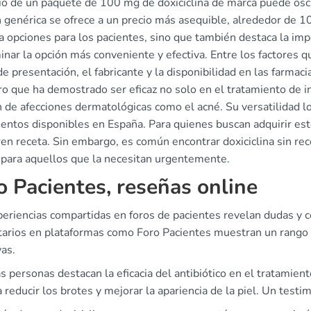
cio de un paquete de 100 mg de doxiciclina de marca puede osci
 genérica se ofrece a un precio más asequible, alrededor de 10
 opciones para los pacientes, sino que también destaca la imp
nar la opción más conveniente y efectiva. Entre los factores q
e presentación, el fabricante y la disponibilidad en las farmacia
o que ha demostrado ser eficaz no solo en el tratamiento de in
 de afecciones dermatológicas como el acné. Su versatilidad lo
ientos disponibles en España. Para quienes buscan adquirir est
en receta. Sin embargo, es común encontrar doxiciclina sin rece
 para aquellos que la necesitan urgentemente.
o Pacientes, reseñas online
eriencias compartidas en foros de pacientes revelan dudas y ce
arios en plataformas como Foro Pacientes muestran un rango 
vas.
s personas destacan la eficacia del antibiótico en el tratami
 reducir los brotes y mejorar la apariencia de la piel. Un tes