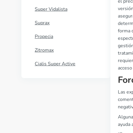
el pre
versión
Super Vidalista
asegura
Suprax
determi
forma d
Propecia
espectr
gestión
Zitromax
tratam
requier
Cialis Super Active
acceso
For
Las exp
coment
negati
Alguna
ayuda a