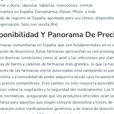
as y dosis: cápsulas, tabletas, inyecciones, cremas
icantes en España: Corepharma, Mylan, Pfizer, y más.
do de registro en España: aprobado para uso clínico, disponibl
gorización: Solo con receta (Rx)
ponibilidad Y Panorama De Prec
macias comunitarias en España, que son fundamentales en el si
ución de doxiciclina. Estas farmacias aprovechan su red prolong
 en diversas condiciones como el acné y las infecciones por clam
as de barrio y cadenas de farmacias más grandes, lo que la hace
iento de las farmacias online autorizadas está cambiando el 
iciclina. La comodidad de poder adquirirla desde casa ha aume
 precios competitivos. Este cambio no solo mejora la accesibil
ones sobre la regulación y la seguridad del medicamento. Las f
as normativas, asegurando que los productos ofrecidos sean seg
ianza para aquellos que eligen comprar doxiciclina a través de 
aración entre medicamentos genéricos y de marca de doxiciclina