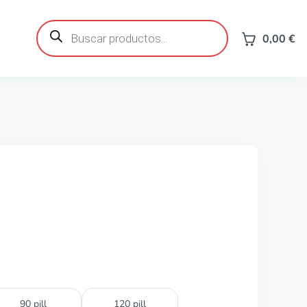
Búsqueda
de
0,00
€
productos
90 pill
120 pill