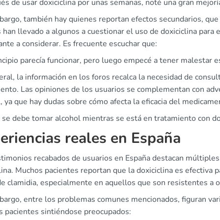
s de usar doxiciclina por unas semanas, noté una gran mejoría
bargo, también hay quienes reportan efectos secundarios, que 
 han llevado a algunos a cuestionar el uso de doxiciclina para 
nte a considerar. Es frecuente escuchar que:
ncipio parecía funcionar, pero luego empecé a tener malestar e
ral, la información en los foros recalca la necesidad de consu
iento. Las opiniones de los usuarios se complementan con adve
, ya que hay dudas sobre cómo afecta la eficacia del medicamen
se debe tomar alcohol mientras se está en tratamiento con dox
eriencias reales en España
stimonios recabados de usuarios en España destacan múltiples 
lina. Muchos pacientes reportan que la doxiciclina es efectiva 
e clamidia, especialmente en aquellos que son resistentes a ot
bargo, entre los problemas comunes mencionados, figuran vari
s pacientes sintiéndose preocupados: