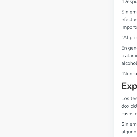
"Despué
Sin em
efectos
importa
"Al pri
En gene
tratam
alcohol
"Nunca 
Exp
Los te
doxicic
casos d
Sin em
alguno