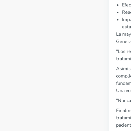
Efec
Reac
Impa
esta
La mayo
Genera
"Los re
tratam
Asimis
compli
fundame
Una vo
"Nunca
Finalme
tratami
pacient