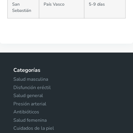
San
País Vasco
5-9 días
Sebastián
Categorías
Salud masculina
Disfunción eréctil
Salud general
Presión arterial
Antibióticos
Salud femenina
Cuidados de la piel