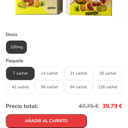
Dosis
100mg
Paquete
7 sachet
14 sachet
21 sachet
28 sachet
42 sachet
56 sachet
84 sachet
126 sachet
Precio total:
47,75
€
39,79
€
AÑADIR AL CARRITO