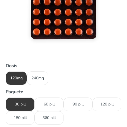
Dosis
120mg
240mg
Paquete
30 pill
60 pill
90 pill
120 pill
180 pill
360 pill