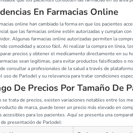
ndable que los pacientes consulten las farmacias en su área pa
dencias En Farmacias Online
rmacias online han cambiado la forma en que los pacientes ac
cial que las farmacias online estén autorizadas y cumplan con 
idor. Algunas farmacias online autorizadas permiten la compra
ndo comodidad y acceso fácil. Al realizar la compra en línea, l
parar precios y obtener el medicamento directamente en su ho
armacias sean legítimas, para evitar productos falsificados o 
de consultar a profesionales de la salud a través de plataforma
l uso de Parlodel y su relevancia para tratar condiciones espec
go De Precios Por Tamaño De P
 se trata de precios, existen variaciones notables entre los m
roducto de marca, puede tener un precio más elevado en compa
s accesibles para los pacientes. Aquí se presenta una compara
 de presentación de Parlodel: