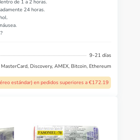
entro de 1 a 2 horas.
imadamente 24 horas.
hol.
 náusea.
a?
9-21 días
, MasterCard, Discovery, AMEX, Bitcoin, Ethereum
 aéreo estándar) en pedidos superiores a €172.19