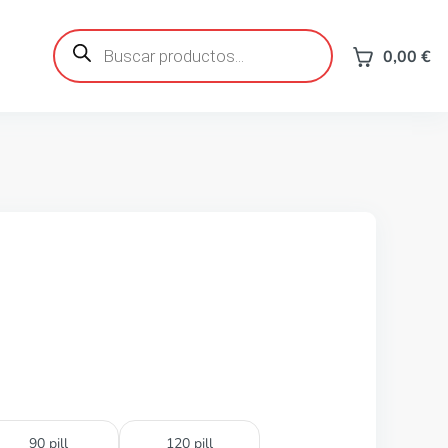
Búsqueda
de
0,00
€
productos
90 pill
120 pill