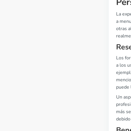
Per
La expe
a menu
otras a
realme
Rese
Los fo
a los u
ejemplo
mencio
puede l
Un asp
profesi
más se
debido 
Bene