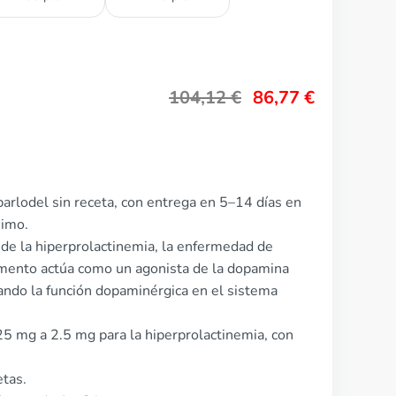
104,12
€
86,77
€
arlodel sin receta, con entrega en 5–14 días en
nimo.
o de la hiperprolactinemia, la enfermedad de
amento actúa como un agonista de la dopamina
ando la función dopaminérgica en el sistema
.25 mg a 2.5 mg para la hiperprolactinemia, con
etas.