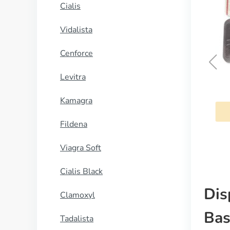
Cialis
Vidalista
Cenforce
Levitra
Bromocriptina
Kamagra
COMPRAR AHORA
Fildena
Viagra Soft
Cialis Black
Dis
Clamoxyl
Bas
Tadalista