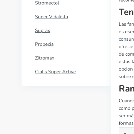
recome
Stromectol
Ten
Super Vidalista
Las fa
Suprax
es esen
consum
Propecia
ofrecie
de com
Zitromax
estas f
opción 
Cialis Super Active
sobre e
Ran
Cuando
como p
ser má
formas