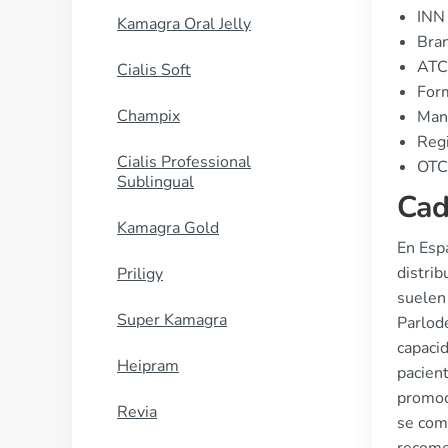
INN 
Kamagra Oral Jelly
Bran
ATC
Cialis Soft
Form
Champix
Manu
Regi
Cialis Professional
OTC 
Sublingual
Cad
Kamagra Gold
En Esp
distri
Priligy
suelen 
Super Kamagra
Parlod
capacid
Heipram
pacien
promoc
Revia
se comp