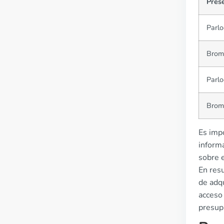
Pres
Parlo
Bromo
Parlo
Bromo
Es impo
inform
sobre e
En res
de adqu
acceso 
presup