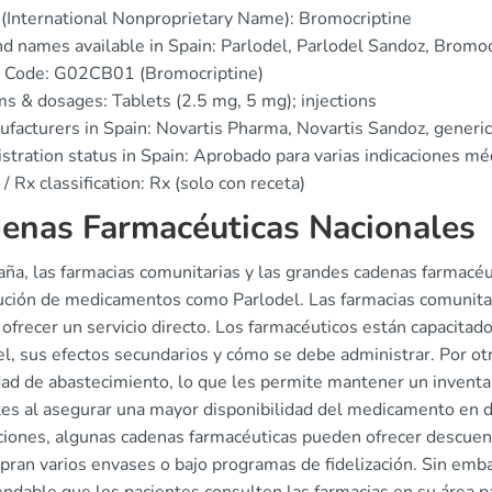
(International Nonproprietary Name): Bromocriptine
d names available in Spain: Parlodel, Parlodel Sandoz, Bromoc
 Code: G02CB01 (Bromocriptine)
s & dosages: Tablets (2.5 mg, 5 mg); injections
facturers in Spain: Novartis Pharma, Novartis Sandoz, generi
stration status in Spain: Aprobado para varias indicaciones mé
/ Rx classification: Rx (solo con receta)
enas Farmacéuticas Nacionales
aña, las farmacias comunitarias y las grandes cadenas farmacé
bución de medicamentos como Parlodel. Las farmacias comunitar
ofrecer un servicio directo. Los farmacéuticos están capacitad
el, sus efectos secundarios y cómo se debe administrar. Por ot
ad de abastecimiento, lo que les permite mantener un inventar
tes al asegurar una mayor disponibilidad del medicamento en di
iones, algunas cadenas farmacéuticas pueden ofrecer descuent
ran varios envases o bajo programas de fidelización. Sin emba