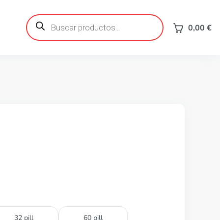
Búsqueda
de
0,00
€
productos
32 pill
60 pill