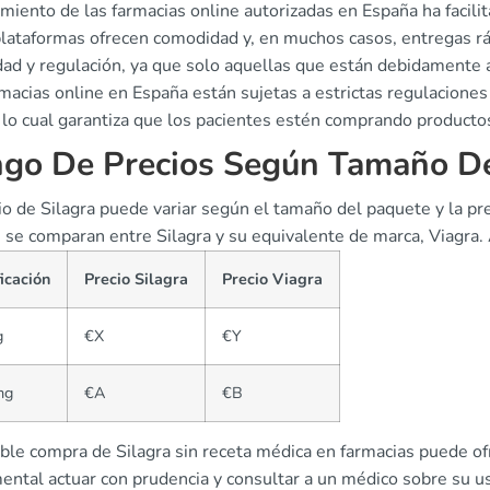
imiento de las farmacias online autorizadas en España ha facili
lataformas ofrecen comodidad y, en muchos casos, entregas rápi
ad y regulación, ya que solo aquellas que están debidamente a
rmacias online en España están sujetas a estrictas regulacion
 lo cual garantiza que los pacientes estén comprando producto
go De Precios Según Tamaño D
cio de Silagra puede variar según el tamaño del paquete y la p
s se comparan entre Silagra y su equivalente de marca, Viagra.
icación
Precio Silagra
Precio Viagra
g
€X
€Y
mg
€A
€B
ble compra de Silagra sin receta médica en farmacias puede of
ental actuar con prudencia y consultar a un médico sobre su u