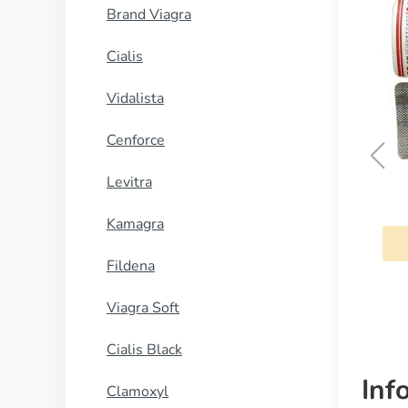
Brand Viagra
Cialis
Vidalista
Cenforce
Levitra
Sildalis
Kamagra
COMPRAR AHORA
Fildena
Viagra Soft
Cialis Black
Inf
Clamoxyl