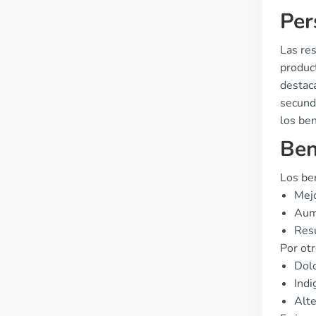
Per
Las res
produc
destaca
secunda
los ben
Ben
Los be
Mejo
Aume
Resu
Por ot
Dolo
Indi
Alte