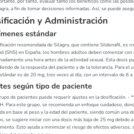
rtante, por tanto, evaluar tanto los beneficios como las posibl
agra, a fin de tomar decisiones informadas. Así, se puede ase
ificación y Administración
ímenes estándar
ficación recomendada de Silagra, que contiene Sildenafil, es cr
ud (SNS) en España, los hombres adultos deben comenzar con
madamente una hora antes de la actividad sexual. Esta dosis 
endo de la respuesta del paciente y de la tolerancia. Para el 
stándar es de 20 mg, tres veces al día, con un intervalo de 6 a
tes según tipo de paciente
upo de pacientes puede requerir ajustes en la dosificación. - **
H. Para este grupo, se recomienda un enfoque cuidadoso, donde
da en base al peso y la edad del paciente, siendo común una do
s, se sugiere iniciar con una dosis más baja de 25 mg debido a
mento. Esto ayuda a minimizar el riesgo de efectos adversos, 