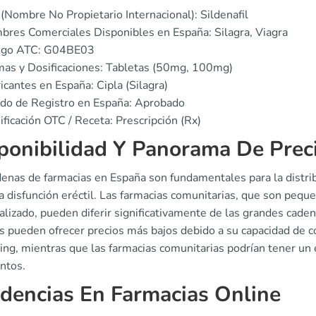
(Nombre No Propietario Internacional): Sildenafil
res Comerciales Disponibles en España: Silagra, Viagra
igo ATC: G04BE03
as y Dosificaciones: Tabletas (50mg, 100mg)
icantes en España: Cipla (Silagra)
do de Registro en España: Aprobado
ificación OTC / Receta: Prescripción (Rx)
ponibilidad Y Panorama De Prec
denas de farmacias en España son fundamentales para la distri
la disfunción eréctil. Las farmacias comunitarias, que son peq
lizado, pueden diferir significativamente de las grandes cade
s pueden ofrecer precios más bajos debido a su capacidad de 
ing, mientras que las farmacias comunitarias podrían tener un
ntos.
dencias En Farmacias Online