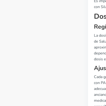
Es impo
con Sil
Dos
Reg
La dosi
de Sal
aproxi
dependi
dosis e
Ajus
Cada gr
con PA
adecua
anciano
medica