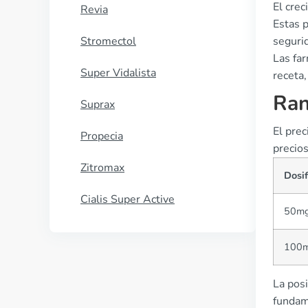
El crec
Revia
Estas p
Stromectol
segurid
Las fa
Super Vidalista
receta,
Ran
Suprax
El pre
Propecia
precio
Zitromax
Dosif
Cialis Super Active
50m
100
La posi
fundam