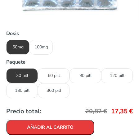
Dosis
50mg
100mg
Paquete
30 pill
60 pill
90 pill
120 pill
180 pill
360 pill
Precio total:
20,82
€
17,35
€
AÑADIR AL CARRITO