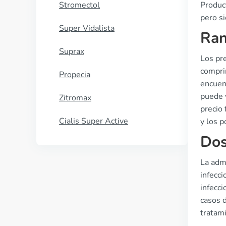
Stromectol
Product
pero si
Super Vidalista
Ran
Suprax
Los pre
compri
Propecia
encuen
puede v
Zitromax
precio 
Cialis Super Active
y los 
Dos
La admi
infecc
infecci
casos d
tratam