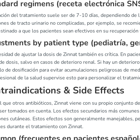
dard regimens (receta electrónica SN
ción del tratamiento suele ser de 7-10 días, dependiendo de la
iones de tracto urinario no complicadas, por ejemplo, se recom
stinado a que los pacientes sean efectivos en su recuperación 
stments by patient type (pediatría, ge
sidad de ajustar la dosis de Zinnat también es crítica. En pac
de dosis, salvo en casos de deterioro renal. Si hay un deterioro
alo de dosificación para evitar acumulaciones peligrosas de m
esional de la salud supervise esto para personalizar el tratami
traindications & Side Effects
l que otros antibióticos, Zinnat viene con su propio conjunto d
ser tomados en cuenta. Los efectos secundarios más comunes r
ones cutáneas. Estos efectos son generalmente manejables, per
es durante el tratamiento con Zinnat.
on (frecuentes en pacientes español