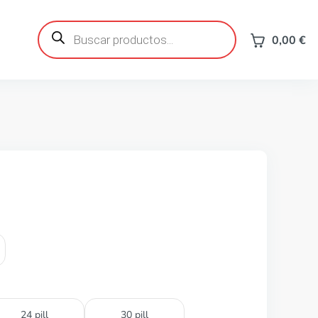
Búsqueda
de
0,00
€
productos
24 pill
30 pill