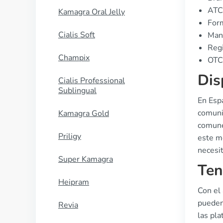
ATC
Kamagra Oral Jelly
Form
Cialis Soft
Manu
Regi
Champix
OTC 
Dis
Cialis Professional
Sublingual
En Espa
comunit
Kamagra Gold
comune
Priligy
este m
necesi
Super Kamagra
Ten
Heipram
Con el 
pueden
Revia
las pl