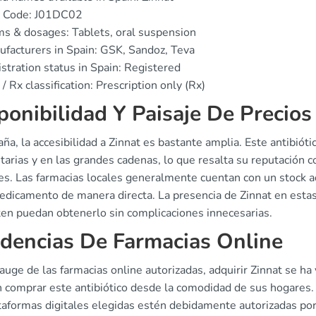
 Code: J01DC02
s & dosages: Tablets, oral suspension
facturers in Spain: GSK, Sandoz, Teva
stration status in Spain: Registered
/ Rx classification: Prescription only (Rx)
ponibilidad Y Paisaje De Precios
ña, la accesibilidad a Zinnat es bastante amplia. Este antibiót
arias y en las grandes cadenas, lo que resalta su reputación c
s. Las farmacias locales generalmente cuentan con un stock ad
edicamento de manera directa. La presencia de Zinnat en estas
ten puedan obtenerlo sin complicaciones innecesarias.
dencias De Farmacias Online
auge de las farmacias online autorizadas, adquirir Zinnat se h
 comprar este antibiótico desde la comodidad de sus hogares.
ataformas digitales elegidas estén debidamente autorizadas p