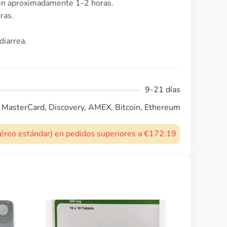
en aproximadamente 1-2 horas.
ras.
diarrea.
9-21 días
, MasterCard, Discovery, AMEX, Bitcoin, Ethereum
 aéreo estándar) en pedidos superiores a €172.19