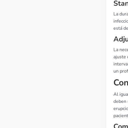
Stan
La dura
infecc
está de
Adju
La nece
ajuste 
interv
un prof
Con
Al igua
deben 
erupci
pacient
Comm