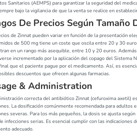
os Sanitarios (AEMPS) para garantizar la seguridad del medicam
empre bajo la vigilancia de que la venta se realice en establec
gos De Precios Según Tamaño 
cios de Zinnat pueden variar en función de la presentación ele
midos de 500 mg tiene un coste que oscila entre 20 y 30 euros
tran en un rango más asequible, entre 10 y 20 euros. Además,
erse incrementado por la aplicación del copago del Sistema Nac
final que el paciente pague por el medicamento. Así, es esenc
posibles descuentos que ofrecen algunas farmacias.
age & Administration
nistración correcta del antibiótico Zinnat (cefuroxima axetil) e
iones. La dosificación comúnmente recomendada para adultos 
ones severas. Para los más pequeños, la dosis se ajusta según
e infecciones serias. Es esencial cumplir con las indicaciones 
iento adecuado.