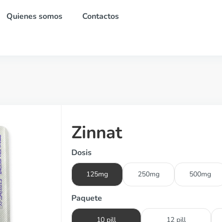
Quienes somos
Contactos
Zinnat
Dosis
125mg
250mg
500mg
Paquete
10 pill
12 pill