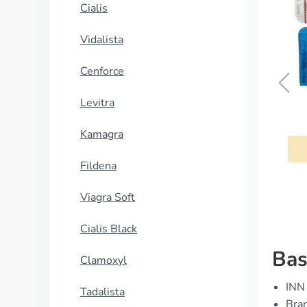
Cialis
Vidalista
Cenforce
Levitra
Rulide
Kamagra
COMPRAR AHORA
Fildena
Viagra Soft
Cialis Black
Bas
Clamoxyl
INN 
Tadalista
Bran