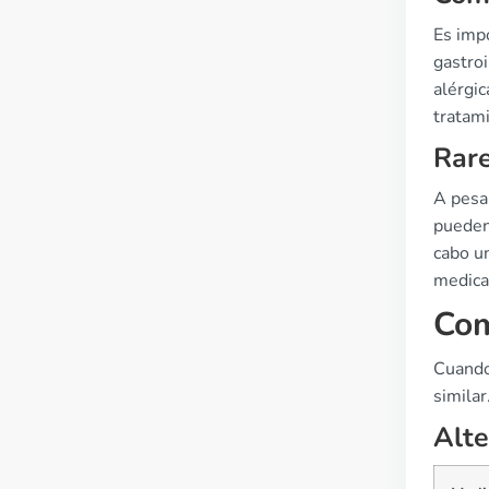
Es imp
gastroi
alérgi
tratam
Rare
A pesar
pueden
cabo un
medicam
Com
Cuando
simila
Alte