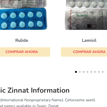
Lamisil
Rifaximina
COMPRAR AHORA
COMPRAR AHOR
ic Zinnat Information
(International Nonproprietary Name): Cefuroxime axetil
d names available in Spain: Zinnat