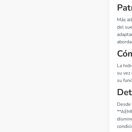
Pat
Más al
del sue
adaptar
aborda
Cóm
La hidr
su vez 
su func
Det
Desde u
**AEMPS
disminu
condic