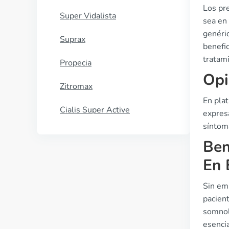
Los pr
Super Vidalista
sea en 
genéri
Suprax
benefic
tratam
Propecia
Opi
Zitromax
En pla
Cialis Super Active
expresa
síntoma
Ben
En 
Sin em
pacient
somnol
esencia