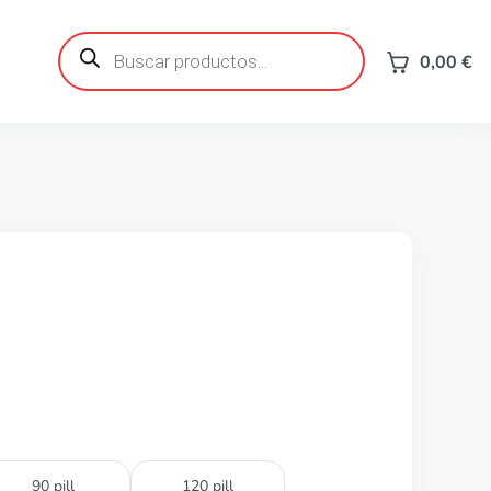
Búsqueda
de
0,00
€
productos
90 pill
120 pill