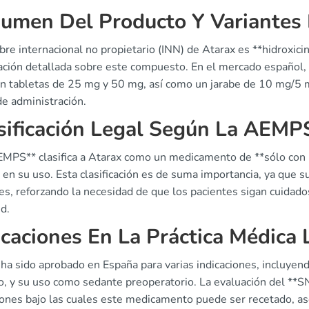
umen Del Producto Y Variantes
re internacional no propietario (INN) de Atarax es **hidroxici
ación detallada sobre este compuesto. En el mercado español, 
en tabletas de 25 mg y 50 mg, así como un jarabe de 10 mg/5 ml
e administración.
sificación Legal Según La AEMP
EMPS** clasifica a Atarax como un medicamento de **sólo con r
en su uso. Esta clasificación es de suma importancia, ya que s
es, reforzando la necesidad de que los pacientes sigan cuidado
d.
icaciones En La Práctica Médica 
ha sido aprobado en España para varias indicaciones, incluyendo
o, y su uso como sedante preoperatorio. La evaluación del **SN
iones bajo las cuales este medicamento puede ser recetado, a