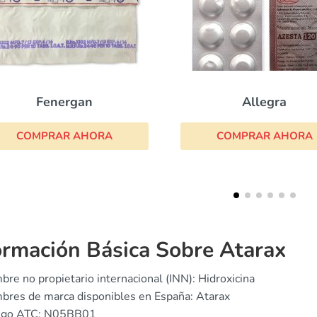
Allegra
Hidroxizina
COMPRAR AHORA
COMPRAR AHOR
ormación Básica Sobre Atarax
re no propietario internacional (INN): Hidroxicina
res de marca disponibles en España: Atarax
igo ATC: N05BB01