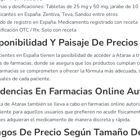
as y dosificaciones: Tabletas de 25 mg y 50 mg, jarabe de 1
icantes en España: Zentiva, Teva, Sandoz entre otros
do de registro en España: Medicamento registrado con receta
ificación OTC / Rx: Solo con receta
ponibilidad Y Paisaje De Precios
ientes en España tienen la posibilidad de acceder a Atarax a t
s de farmacias, donde se asegura que los productos cumplan c
farmacias se comprometen a ofrecer la fórmula más adecuada, 
uales de cada paciente.
dencias En Farmacias Online Au
a de Atarax también se lleva a cabo en farmacias online autori
iente para aquellos usuarios que prefieren no acudir físicamen
tes adquieran el medicamento de manera discreta y rápida.
gos De Precio Según Tamaño D