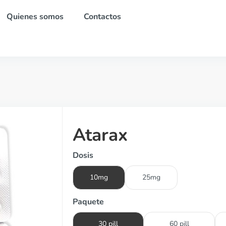
Quienes somos
Contactos
Atarax
Dosis
10mg
25mg
Paquete
30 pill
60 pill