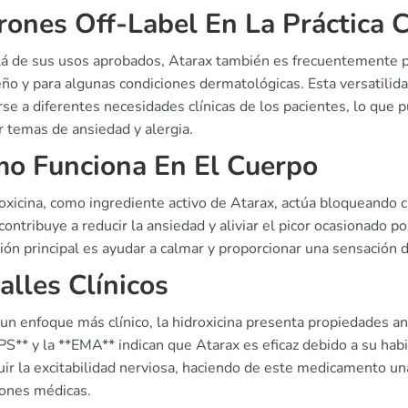
rones Off-Label En La Práctica 
lá de sus usos aprobados, Atarax también es frecuentemente pre
ño y para algunas condiciones dermatológicas. Esta versatilid
se a diferentes necesidades clínicas de los pacientes, lo que 
r temas de ansiedad y alergia.
o Funciona En El Cuerpo
oxicina, como ingrediente activo de Atarax, actúa bloqueando c
contribuye a reducir la ansiedad y aliviar el picor ocasionado p
ión principal es ayudar a calmar y proporcionar una sensación d
alles Clínicos
n enfoque más clínico, la hidroxicina presenta propiedades ansi
** y la **EMA** indican que Atarax es eficaz debido a su habil
ir la excitabilidad nerviosa, haciendo de este medicamento un
iones médicas.