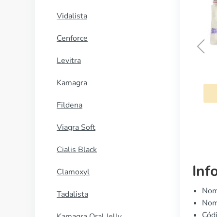
Vidalista
Cenforce
Levitra
Fenergan
Kamagra
COMPRAR AHORA
Fildena
Viagra Soft
Cialis Black
Inf
Clamoxyl
Nomb
Tadalista
Nomb
Cód
Kamagra Oral Jelly