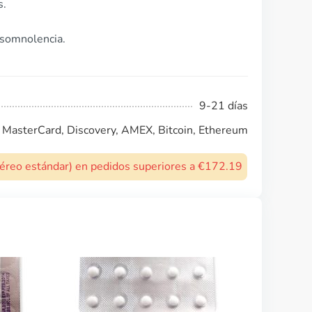
s.
 somnolencia.
9-21 días
, MasterCard, Discovery, AMEX, Bitcoin, Ethereum
 aéreo estándar) en pedidos superiores a €172.19