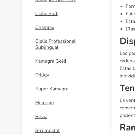
Form
Cialis Soft
Fabr
Esta
Champix
Clas
Dis
Cialis Professional
Sublingual
Los pac
cadena
Kamagra Gold
Estas 
Priligy
individ
Ten
Super Kamagra
La vent
Heipram
conven
pacien
Revia
Ran
Stromectol