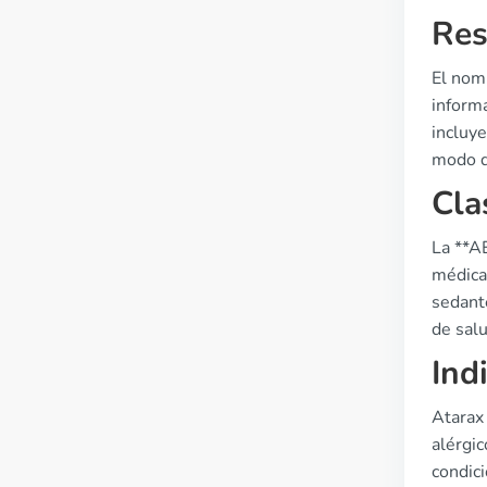
Res
El nomb
inform
incluy
modo d
Cla
La **A
médica 
sedant
de salu
Ind
Atarax 
alérgic
condic