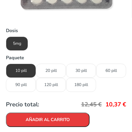
Dosis
5mg
Paquete
10 pill
20 pill
30 pill
60 pill
90 pill
120 pill
180 pill
Precio total:
12,45
€
10,37
€
AÑADIR AL CARRITO