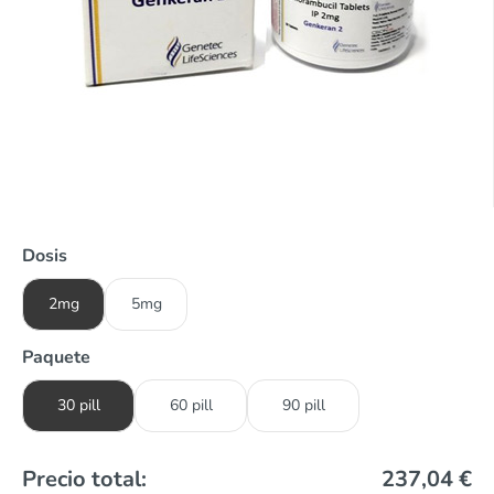
Dosis
2mg
5mg
Paquete
30 pill
60 pill
90 pill
Precio total:
237,04
€