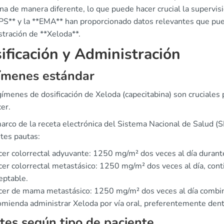
na de manera diferente, lo que puede hacer crucial la supervisi
S** y la **EMA** han proporcionado datos relevantes que pue
stración de **Xeloda**.
ificación y Administración
ímenes estándar
ímenes de dosificación de Xeloda (capecitabina) son cruciales p
er.
marco de la receta electrónica del Sistema Nacional de Salud 
tes pautas:
er colorrectal adyuvante: 1250 mg/m² dos veces al día durante 
er colorrectal metastásico: 1250 mg/m² dos veces al día, cont
eptable.
er de mama metastásico: 1250 mg/m² dos veces al día combin
omienda administrar Xeloda por vía oral, preferentemente dent
tes según tipo de paciente