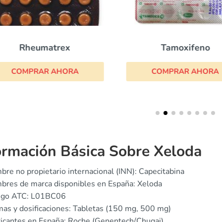
Rheumatrex
Tamoxifeno
COMPRAR AHORA
COMPRAR AHORA
ormación Básica Sobre Xeloda
re no propietario internacional (INN): Capecitabina
bres de marca disponibles en España: Xeloda
igo ATC: L01BC06
as y dosificaciones: Tabletas (150 mg, 500 mg)
icantes en España: Roche (Genentech/Chugai)