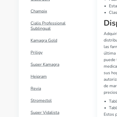
Esta
Champix
Clas
Dis
Cialis Professional
Sublingual
Adquiri
distrib
Kamagra Gold
las fa
Priligy
última
puede 
Super Kamagra
medica
sus ho
Heipram
autoriz
de mar
Revia
precio
Stromectol
Tabl
Tabl
Super Vidalista
Estos p