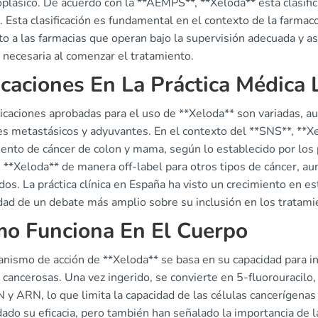
oplásico. De acuerdo con la **AEMPS**, **Xeloda** está clasif
 Esta clasificación es fundamental en el contexto de la farmac
o a las farmacias que operan bajo la supervisión adecuada y as
 necesaria al comenzar el tratamiento.
icaciones En La Práctica Médica 
icaciones aprobadas para el uso de **Xeloda** son variadas, au
s metastásicos y adyuvantes. En el contexto del **SNS**, **Xel
iento de cáncer de colon y mama, según lo establecido por los
n **Xeloda** de manera off-label para otros tipos de cáncer, a
os. La práctica clínica en España ha visto un crecimiento en est
dad de un debate más amplio sobre su inclusión en los tratami
o Funciona En El Cuerpo
nismo de acción de **Xeloda** se basa en su capacidad para int
 cancerosas. Una vez ingerido, se convierte en 5-fluorouracilo
y ARN, lo que limita la capacidad de las células cancerígenas 
ado su eficacia, pero también han señalado la importancia de l