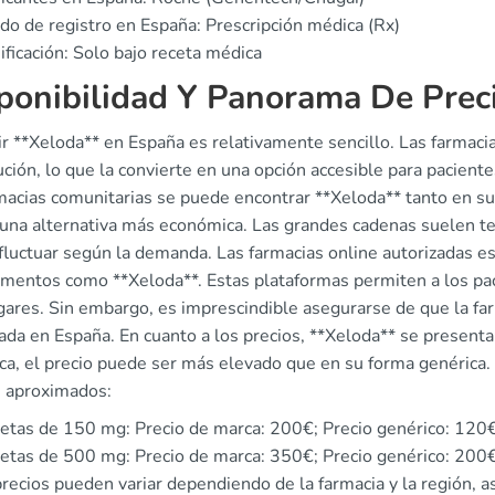
do de registro en España: Prescripción médica (Rx)
ificación: Solo bajo receta médica
ponibilidad Y Panorama De Prec
r **Xeloda** en España es relativamente sencillo. Las farmacia
ución, lo que la convierte en una opción accesible para pacient
rmacias comunitarias se puede encontrar **Xeloda** tanto en s
 una alternativa más económica. Las grandes cadenas suelen ten
fluctuar según la demanda. Las farmacias online autorizadas e
mentos como **Xeloda**. Estas plataformas permiten a los pac
gares. Sin embargo, es imprescindible asegurarse de que la fa
ada en España. En cuanto a los precios, **Xeloda** se present
ca, el precio puede ser más elevado que en su forma genérica.
s aproximados:
etas de 150 mg: Precio de marca: 200€; Precio genérico: 120
etas de 500 mg: Precio de marca: 350€; Precio genérico: 200
recios pueden variar dependiendo de la farmacia y la región, a