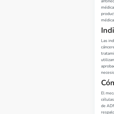
antine
médica.
product
médica
Ind
Las ind
cáncere
tratam
utiliza
aprobad
necesi
Cóm
El meca
células
de ADN 
respald