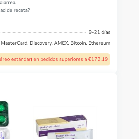
diarrea.
dad de receta?
9-21 días
, MasterCard, Discovery, AMEX, Bitcoin, Ethereum
 aéreo estándar) en pedidos superiores a €172.19