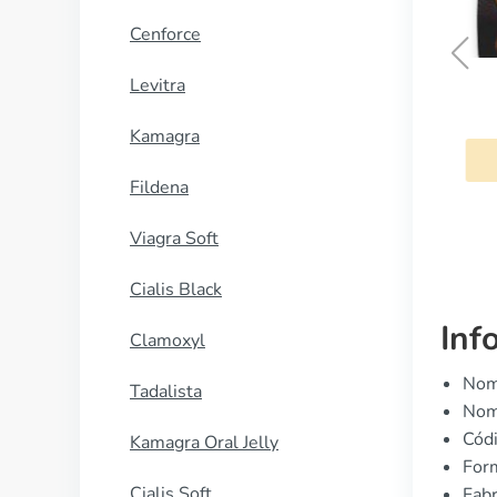
Cenforce
Levitra
Sprycel
Kamagra
COMPRAR AHORA
Fildena
Viagra Soft
Cialis Black
Inf
Clamoxyl
Nomb
Tadalista
Nom
Cód
Kamagra Oral Jelly
Form
Cialis Soft
Fabr