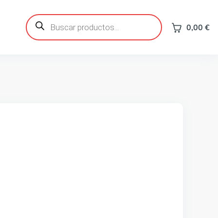
Búsqueda
de
0,00
€
productos