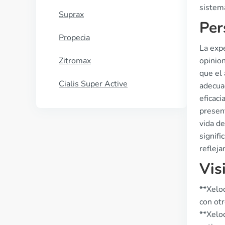
sistema
Suprax
Per
Propecia
La expe
Zitromax
opinio
que el 
Cialis Super Active
adecua
eficac
present
vida d
signifi
reflej
Vis
**Xelod
con ot
**Xelo