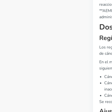
reaccio
**AEMP
admini
Dos
Reg
Los reg
de cánc
En el 
siguien
Cánc
Cánc
inac
Cánc
Se rec
Ajus