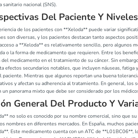
 sanitario nacional (SNS).
spectivas Del Paciente Y Niveles
riencia de los pacientes con **Xeloda** puede variar significa
nes son diversas, y los pacientes destacan tanto aspectos pos
acceso a **Xeloda** es relativamente sencillo, pero algunos me
da o la forma de medicamento que requieren. Entre los benefici
ia del medicamento en el tratamiento de su cáncer. Sin embargo
a efectos secundarios notables, que incluyen náuseas, fatiga 
el paciente. Mientras que algunos reportan una buena toleranci
cativos y afectan su adherencia al tratamiento. En general, los
an un panorama mixto que debe ser considerado por los médicos
ión General Del Producto Y Vari
a** no solo es conocido por su nombre comercial, sino que su p
ros nombres en diferentes mercados. En España, muchos paci
da**. Este medicamento cuenta con un ATC de **L01BC06**, lo 