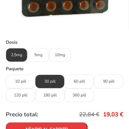
Dosis
2,5mg
5mg
10mg
Paquete
10 pill
30 pill
60 pill
90 pill
120 pill
180 pill
360 pill
Precio total:
22,84
€
19,03
€