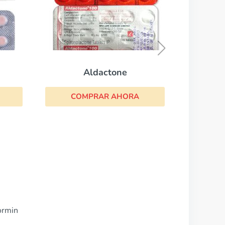
Minipres
COMPRAR AHORA
A
ormin