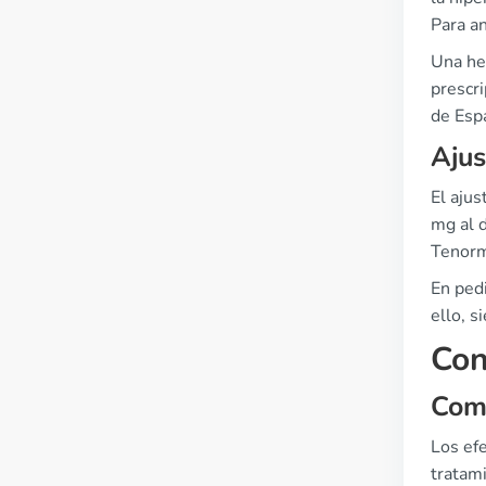
Para an
Una her
prescr
de Esp
Ajus
El ajus
mg al 
Tenorm
En ped
ello, s
Con
Comu
Los ef
tratam