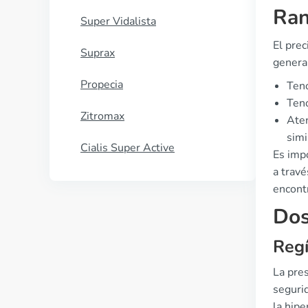
Ran
Super Vidalista
El prec
Suprax
genera
Propecia
Ten
Ten
Zitromax
Aten
simi
Cialis Super Active
Es impo
a trav
encont
Dos
Regí
La pre
segurid
la hip