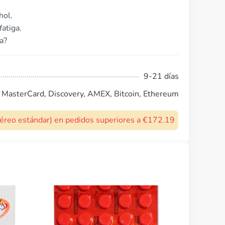
hol.
atiga.
a?
9-21 días
, MasterCard, Discovery, AMEX, Bitcoin, Ethereum
 aéreo estándar) en pedidos superiores a €172.19