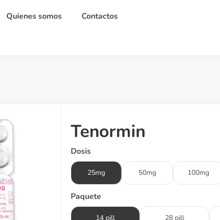
Quienes somos
Contactos
Tenormin
Dosis
25mg
50mg
100mg
Paquete
14 pill
28 pill