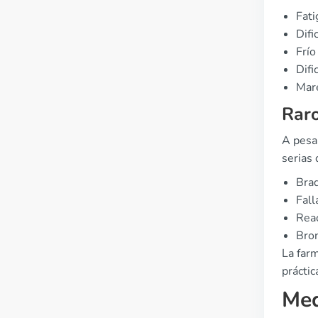
Fati
Difi
Frío
Difi
Mare
Raro
A pesa
serias
Brad
Fall
Reac
Bro
La far
práctica
Med