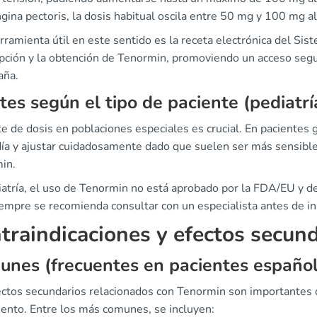
gina pectoris, la dosis habitual oscila entre 50 mg y 100 mg al
ramienta útil en este sentido es la receta electrónica del Sist
ipción y la obtención de Tenormin, promoviendo un acceso segu
aña.
tes según el tipo de paciente (pediatrí
te de dosis en poblaciones especiales es crucial. En pacientes g
día y ajustar cuidadosamente dado que suelen ser más sensibl
in.
iatría, el uso de Tenormin no está aprobado por la FDA/EU y d
iempre se recomienda consultar con un especialista antes de in
traindicaciones y efectos secun
nes (frecuentes en pacientes español
ectos secundarios relacionados con Tenormin son importantes 
iento. Entre los más comunes, se incluyen: