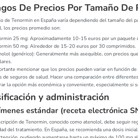
gos De Precios Por Tamaño De 
io de Tenormin en España varía dependiendo del tamaño del paq
l, los precios promedio son:
ormin 25 mg: Aproximadamente 10-15 euros por un paquete 
ormin 50 mg: Alrededor de 15-20 euros por 30 comprimidos.
olol (genérico): Generalmente más asequible, con precios que
lares.
rtante mencionar que los precios pueden variar en función de l
és de seguros de salud. Hacer una comparación entre diferentes
rar la opción más económica y conveniente, especialmente si se
ificación y administración
menes estándar (receta electrónica S
scripción de Tenormin, conocido como atenolol, debe seguir reg
ad del tratamiento. En España, se recomienda una dosis inicial
ertensión, pudiendo aumentarse hasta un máximo de 100 mg al 