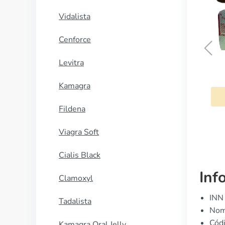
Vidalista
Cenforce
Levitra
Amilorida
Kamagra
COMPRAR AHORA
Fildena
Viagra Soft
Cialis Black
Inf
Clamoxyl
INN 
Tadalista
Nom
Cód
Kamagra Oral Jelly