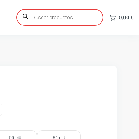
Búsqueda
de
0,00
€
productos
56 pill
84 pill