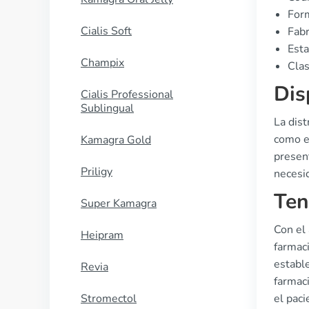
For
Cialis Soft
Fab
Esta
Champix
Clas
Dis
Cialis Professional
Sublingual
La dis
como e
Kamagra Gold
presen
Priligy
necesi
Ten
Super Kamagra
Con el
Heipram
farmaci
estable
Revia
farmaci
Stromectol
el paci