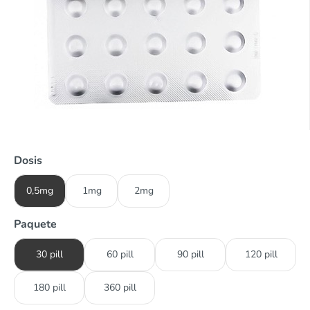
Dosis
0,5mg
1mg
2mg
Paquete
30 pill
60 pill
90 pill
120 pill
180 pill
360 pill