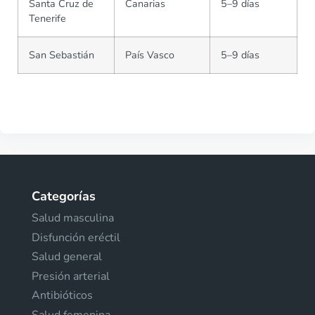
Santa Cruz de
Canarias
5–9 días
Tenerife
San Sebastián
País Vasco
5–9 días
Categorías
Salud masculina
Disfunción eréctil
Salud general
Presión arterial
Antibióticos
Salud femenina