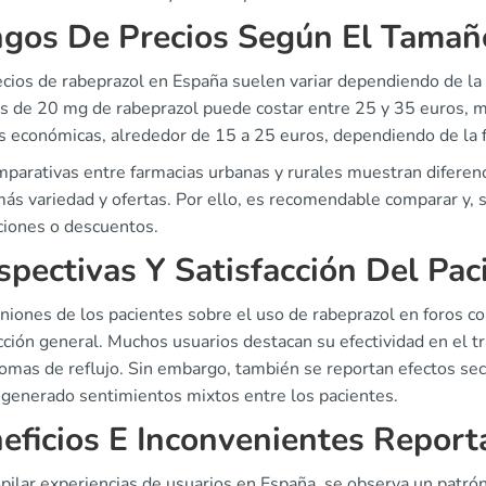
gos De Precios Según El Tamañ
ecios de rabeprazol en España suelen variar dependiendo de la
as de 20 mg de rabeprazol puede costar entre 25 y 35 euros, m
s económicas, alrededor de 15 a 25 euros, dependiendo de la 
parativas entre farmacias urbanas y rurales muestran diferenc
ás variedad y ofertas. Por ello, es recomendable comparar y, si
iones o descuentos.
spectivas Y Satisfacción Del Pac
iniones de los pacientes sobre el uso de rabeprazol en foros 
cción general. Muchos usuarios destacan su efectividad en el t
tomas de reflujo. Sin embargo, también se reportan efectos se
 generado sentimientos mixtos entre los pacientes.
eficios E Inconvenientes Repor
pilar experiencias de usuarios en España, se observa un patró