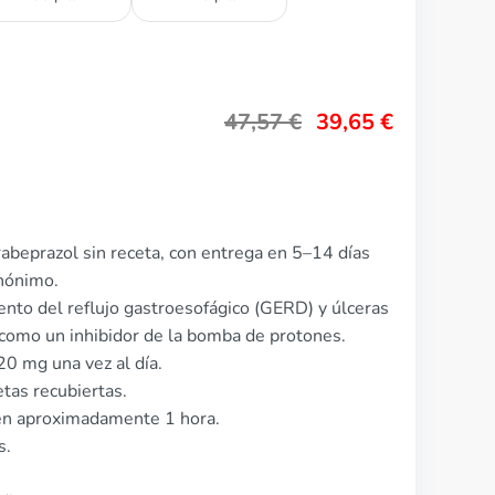
47,57
€
39,65
€
abeprazol sin receta, con entrega en 5–14 días
anónimo.
miento del reflujo gastroesofágico (GERD) y úlceras
como un inhibidor de la bomba de protones.
20 mg una vez al día.
tas recubiertas.
en aproximadamente 1 hora.
s.