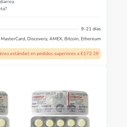
diarrea.
eta?
9-21 días
, MasterCard, Discovery, AMEX, Bitcoin, Ethereum
 aéreo estándar) en pedidos superiores a €172.19