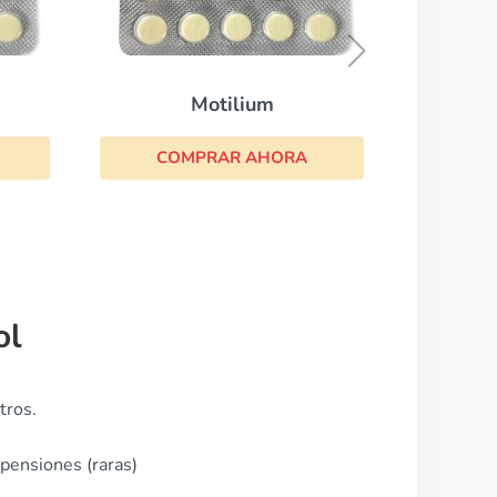
Mirtazapina
COMPRAR AHORA
lium
 AHORA
ol
tros.
spensiones (raras)