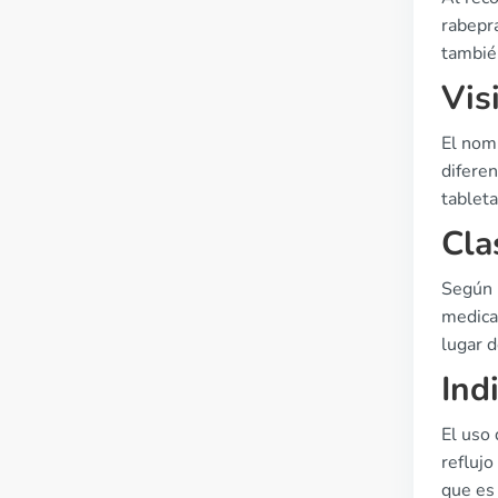
rabepra
tambié
Vis
El nom
difere
tableta
Cla
Según 
medicam
lugar 
Ind
El uso 
refluj
que es