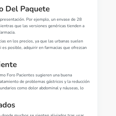
o Del Paquete
 presentación. Por ejemplo, un envase de 28
ientras que las versiones genéricas tienden a
farmacia.
ias en los precios, ya que las urbanas suelen
 es posible, adquirir en farmacias que ofrezcan
iente
como Foro Pacientes sugieren una buena
ratamiento de problemas gástricos y la reducción
cundarios como dolor abdominal y náuseas, lo
tados
n donde muchos se sienten aliviados tras usar