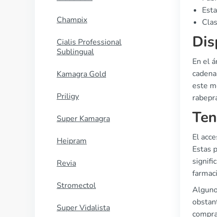
Esta
Champix
Clas
Dis
Cialis Professional
Sublingual
En el 
cadenas
Kamagra Gold
este m
Priligy
rabepr
Ten
Super Kamagra
El acc
Heipram
Estas p
signifi
Revia
farmaci
Stromectol
Algunos
obstant
Super Vidalista
comprar