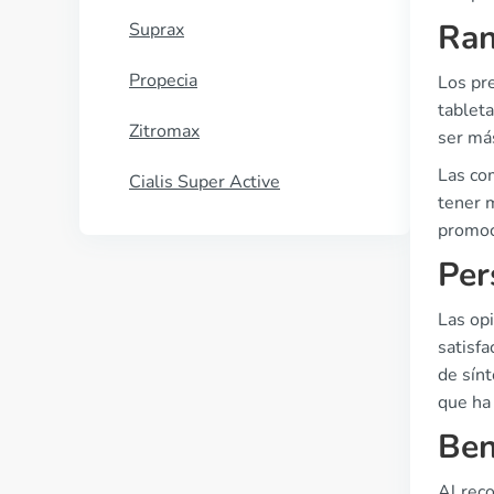
Ran
Suprax
Propecia
Los pr
tablet
Zitromax
ser má
Las com
Cialis Super Active
tener m
promoc
Per
Las op
satisfa
de sín
que ha
Ben
Al reco