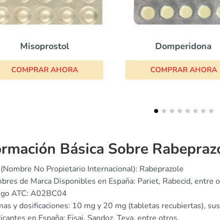
Domperidona
Moti
COMPRAR AHORA
COMPRAR
ormación Básica Sobre Rabepraz
(Nombre No Propietario Internacional): Rabeprazole
res de Marca Disponibles en España: Pariet, Rabecid, entre o
igo ATC: A02BC04
as y dosificaciones: 10 mg y 20 mg (tabletas recubiertas), su
icantes en España: Eisai, Sandoz, Teva, entre otros.