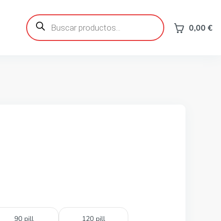
Búsqueda
de
0,00
€
productos
90 pill
120 pill