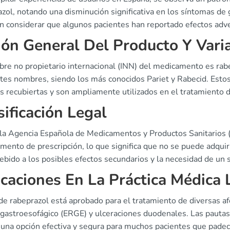
zol, notando una disminución significativa en los síntomas de g
n considerar que algunos pacientes han reportado efectos adve
ión General Del Producto Y Vari
bre no propietario internacional (INN) del medicamento es rabe
ntes nombres, siendo los más conocidos Pariet y Rabecid. Esto
s recubiertas y son ampliamente utilizados en el tratamiento d
sificación Legal
la Agencia Española de Medicamentos y Productos Sanitarios (
ento de prescripción, lo que significa que no se puede adquiri
debido a los posibles efectos secundarios y la necesidad de un
icaciones En La Práctica Médica 
de rabeprazol está aprobado para el tratamiento de diversas a
o gastroesofágico (ERGE) y ulceraciones duodenales. Las pauta
 una opción efectiva y segura para muchos pacientes que padec