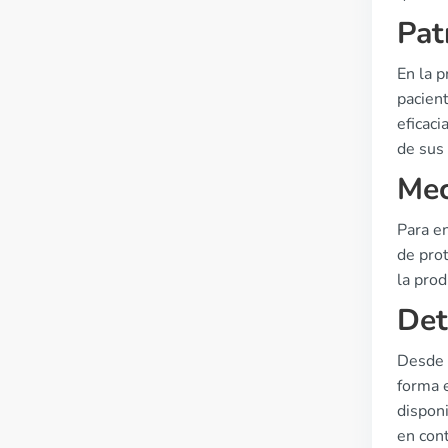
Pat
En la p
pacien
eficaci
de sus
Mec
Para e
de prot
la prod
Det
Desde u
forma e
dispon
en cont