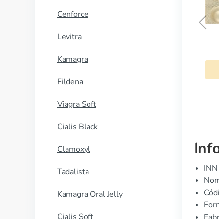
Cenforce
Levitra
Misoprostol
Kamagra
COMPRAR AHORA
Fildena
Viagra Soft
Cialis Black
Inf
Clamoxyl
INN 
Tadalista
Nomb
Cód
Kamagra Oral Jelly
Form
Cialis Soft
Fabr