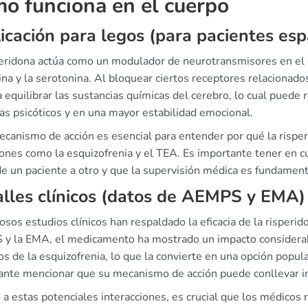
o funciona en el cuerpo
icación para legos (para pacientes es
peridona actúa como un modulador de neurotransmisores en el c
a y la serotonina. Al bloquear ciertos receptores relacionado
 equilibrar las sustancias químicas del cerebro, lo cual puede r
as psicóticos y en una mayor estabilidad emocional.
ecanismo de acción es esencial para entender por qué la risper
iones como la esquizofrenia y el TEA. Es importante tener en
de un paciente a otro y que la supervisión médica es fundamen
lles clínicos (datos de AEMPS y EMA)
os estudios clínicos han respaldado la eficacia de la risperid
y la EMA, el medicamento ha mostrado un impacto considerabl
os de la esquizofrenia, lo que la convierte en una opción popul
ante mencionar que su mecanismo de acción puede conllevar i
a estas potenciales interacciones, es crucial que los médicos 