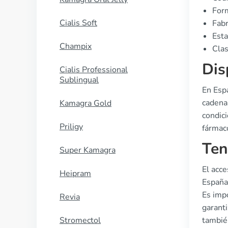
Form
Cialis Soft
Fabr
Esta
Champix
Clas
Dis
Cialis Professional
Sublingual
En Esp
cadena
Kamagra Gold
condic
Priligy
fármaco
Ten
Super Kamagra
El acce
Heipram
España.
Es imp
Revia
garanti
Stromectol
también