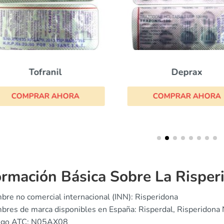
Tofranil
Deprax
COMPRAR AHORA
COMPRAR AHORA
ormación Básica Sobre La Risper
re no comercial internacional (INN): Risperidona
res de marca disponibles en España: Risperdal, Risperidona 
igo ATC: N05AX08