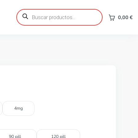
Búsqueda
de
0,00
€
productos
4mg
90 pill
120 pill