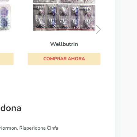
CO
Wellbutrin
COMPRAR AHORA
idona
Normon, Risperidona Cinfa