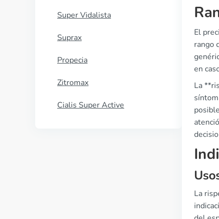
Ran
Super Vidalista
El prec
Suprax
rango 
genéri
Propecia
en caso
Zitromax
La **ri
síntoma
Cialis Super Active
posibl
atenci
decisi
Ind
Usos
La risp
indica
del esp