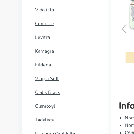
Vidalista
Cenforce
Levitra
Paxil
Kamagra
COMPRAR AHORA
Fildena
Viagra Soft
Cialis Black
Inf
Clamoxyl
Nomb
Tadalista
Nomb
Cód
Kamagra Oral Jelly