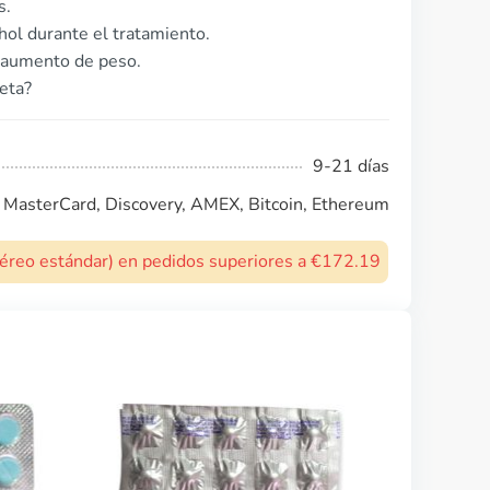
s.
ol durante el tratamiento.
 aumento de peso.
ceta?
9-21 días
, MasterCard, Discovery, AMEX, Bitcoin, Ethereum
 aéreo estándar) en pedidos superiores a €172.19