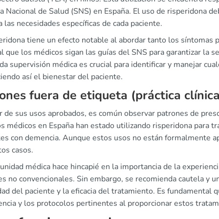
a Nacional de Salud (SNS) en España. El uso de risperidona de
a las necesidades específicas de cada paciente.
eridona tiene un efecto notable al abordar tanto los síntomas 
l que los médicos sigan las guías del SNS para garantizar la seg
a supervisión médica es crucial para identificar y manejar cua
iendo así el bienestar del paciente.
ones fuera de etiqueta (práctica clínic
 de sus usos aprobados, es común observar patrones de prescrip
s médicos en España han estado utilizando risperidona para tra
tes con demencia. Aunque estos usos no están formalmente ap
tos casos.
nidad médica hace hincapié en la importancia de la experiencia c
es no convencionales. Sin embargo, se recomienda cautela y u
dad del paciente y la eficacia del tratamiento. Es fundamental
encia y los protocolos pertinentes al proporcionar estos tratam