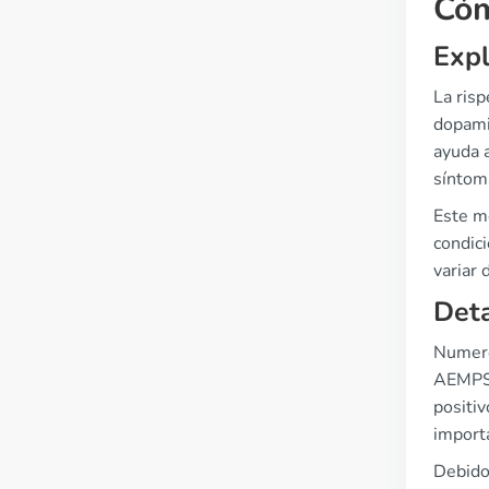
Cóm
Expl
La ris
dopamin
ayuda a
síntom
Este m
condic
variar 
Deta
Numeros
AEMPS 
positiv
import
Debido 