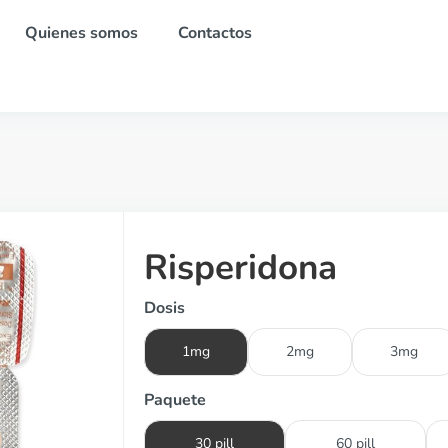
Quienes somos
Contactos
Risperidona
Dosis
1mg
2mg
3mg
Paquete
30 pill
60 pill