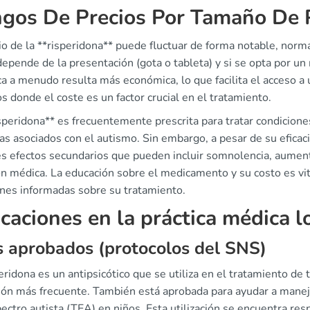
gos De Precios Por Tamaño De 
io de la **risperidona** puede fluctuar de forma notable, nor
depende de la presentación (gota o tableta) y si se opta por u
ca a menudo resulta más económica, lo que facilita el acceso 
s donde el coste es un factor crucial en el tratamiento.
speridona** es frecuentemente prescrita para tratar condiciones
s asociados con el autismo. Sin embargo, a pesar de su eficaci
es efectos secundarios que pueden incluir somnolencia, aume
ón médica. La educación sobre el medicamento y su costo es vi
ones informadas sobre su tratamiento.
icaciones en la práctica médica l
 aprobados (protocolos del SNS)
eridona es un antipsicótico que se utiliza en el tratamiento de 
ción más frecuente. También está aprobada para ayudar a manej
ectro autista (TEA) en niños. Esta utilización se encuentra res