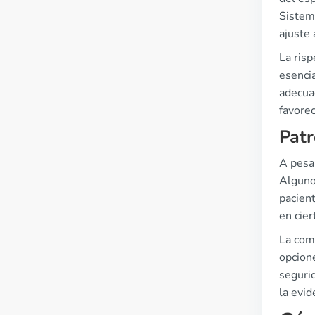
Sistem
ajuste 
La risp
esencia
adecuad
favorec
Patr
A pesar
Alguno
pacien
en cier
La comu
opcion
seguri
la evid