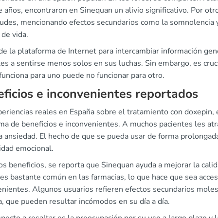
 años, encontraron en Sinequan un alivio significativo. Por ot
tudes, mencionando efectos secundarios como la somnolencia y 
 de vida.
de la plataforma de Internet para intercambiar información ge
es a sentirse menos solos en sus luchas. Sin embargo, es cruci
funciona para uno puede no funcionar para otro.
ficios e inconvenientes reportados
periencias reales en España sobre el tratamiento con doxepin,
a de beneficios e inconvenientes. A muchos pacientes les atrae
a ansiedad. El hecho de que se pueda usar de forma prolongada
lidad emocional.
os beneficios, se reporta que Sinequan ayuda a mejorar la cali
es bastante común en las farmacias, lo que hace que sea acces
nientes. Algunos usuarios refieren efectos secundarios molesto
, que pueden resultar incómodos en su día a día.