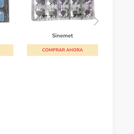
Effexor Xr
COMPRAR AHORA
A