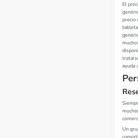
El pre
genéri
precio
tablet
genéri
muchos
dispon
tratar
ayuda a
Per
Rese
Siempr
muchas
comerc
Un grup
convirt