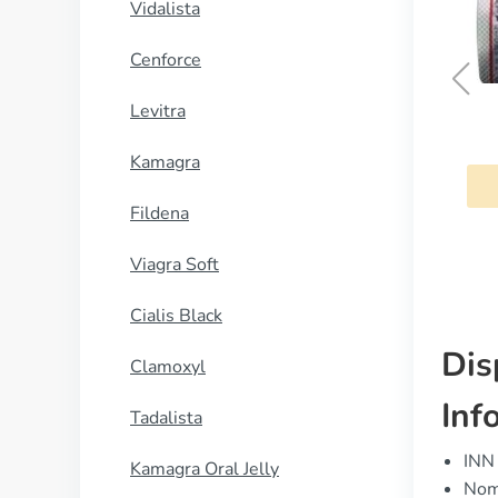
Vidalista
Cenforce
Levitra
Deprax
Kamagra
COMPRAR AHORA
Fildena
Viagra Soft
Cialis Black
Dis
Clamoxyl
Inf
Tadalista
INN
Kamagra Oral Jelly
Nom