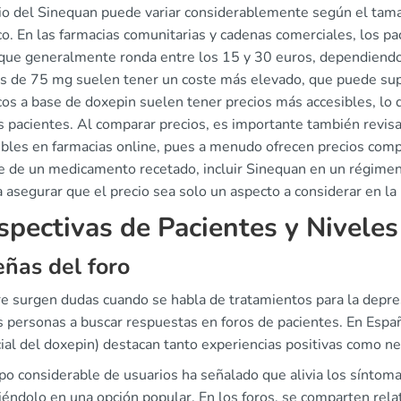
cio del Sinequan puede variar considerablemente según el tama
co. En las farmacias comunitarias y cadenas comerciales, los p
 que generalmente ronda entre los 15 y 30 euros, dependiendo d
as de 75 mg suelen tener un coste más elevado, que puede supe
cos a base de doxepin suelen tener precios más accesibles, lo 
 pacientes. Al comparar precios, es importante también revisa
ibles en farmacias online, pues a menudo ofrecen precios compe
se de un medicamento recetado, incluir Sinequan en un régime
 asegurar que el precio sea solo un aspecto a considerar en l
spectivas de Pacientes y Niveles
ñas del foro
e surgen dudas cuando se habla de tratamientos para la depresi
 personas a buscar respuestas en foros de pacientes. En Espa
ial del doxepin) destacan tanto experiencias positivas como ne
o considerable de usuarios ha señalado que alivia los síntoma
iéndolo en una opción popular. En los foros, se comparten rel