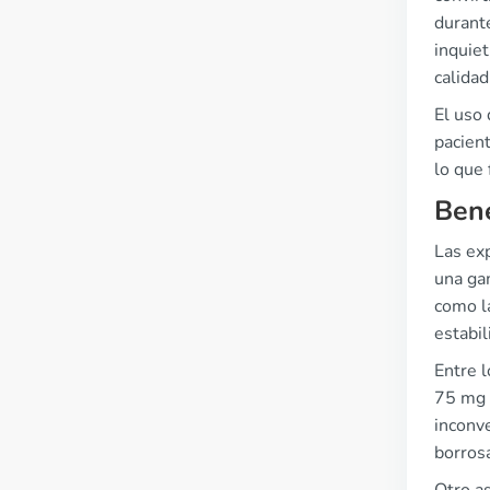
durante
inquie
calidad
El uso 
pacient
lo que 
Bene
Las ex
una gam
como l
estabi
Entre l
75 mg 
inconve
borrosa