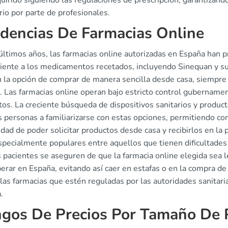
uirido siguiendo las regulaciones de prescripción, garantizan
io por parte de profesionales.
dencias De Farmacias Online
últimos años, las farmacias online autorizadas en España han 
iente a los medicamentos recetados, incluyendo Sinequan y su
n la opción de comprar de manera sencilla desde casa, siempre
 Las farmacias online operan bajo estricto control gubernamen
os. La creciente búsqueda de dispositivos sanitarios y product
 personas a familiarizarse con estas opciones, permitiendo co
ad de poder solicitar productos desde casa y recibirlos en la 
specialmente populares entre aquellos que tienen dificultades
 pacientes se aseguren de que la farmacia online elegida sea l
erar en España, evitando así caer en estafas o en la compra de 
las farmacias que estén reguladas por las autoridades sanitaria
.
gos De Precios Por Tamaño De 