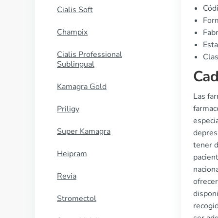
Cód
Cialis Soft
Form
Champix
Fabr
Esta
Cialis Professional
Clas
Sublingual
Cad
Kamagra Gold
Las fa
farmacé
Priligy
especi
Super Kamagra
depres
tener d
Heipram
pacien
nacion
Revia
ofrecer
dispon
Stromectol
recogid