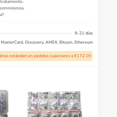
tratamiento.
 somnolencia.
ta?
9-21 días
, MasterCard, Discovery, AMEX, Bitcoin, Ethereum
 aéreo estándar) en pedidos superiores a €172.19