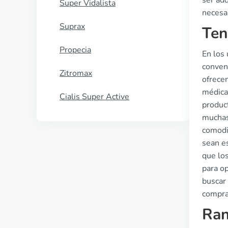
ser adq
Super Vidalista
necesar
Suprax
Ten
Propecia
En los 
conven
Zitromax
ofrece
médica.
Cialis Super Active
product
muchas
comodid
sean e
que los
para op
buscar 
compra
Ran