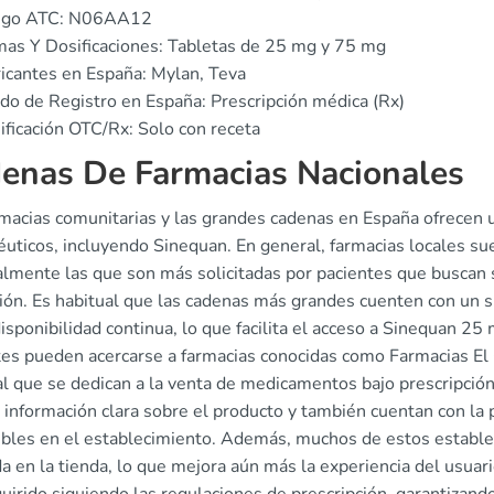
igo ATC: N06AA12
as Y Dosificaciones: Tabletas de 25 mg y 75 mg
icantes en España: Mylan, Teva
do de Registro en España: Prescripción médica (Rx)
ificación OTC/Rx: Solo con receta
enas De Farmacias Nacionales
rmacias comunitarias y las grandes cadenas en España ofrecen 
uticos, incluyendo Sinequan. En general, farmacias locales su
almente las que son más solicitadas por pacientes que buscan
ión. Es habitual que las cadenas más grandes cuenten con un s
isponibilidad continua, lo que facilita el acceso a Sinequan 25
tes pueden acercarse a farmacias conocidas como Farmacias El C
al que se dedican a la venta de medicamentos bajo prescripción
 información clara sobre el producto y también cuentan con la p
ibles en el establecimiento. Además, muchos de estos establec
a en la tienda, lo que mejora aún más la experiencia del usua