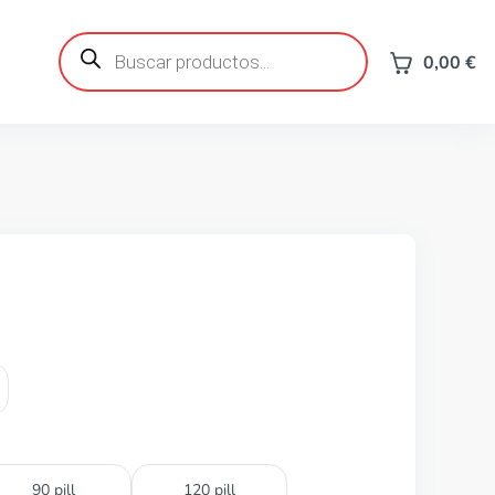
Búsqueda
de
0,00
€
productos
90 pill
120 pill