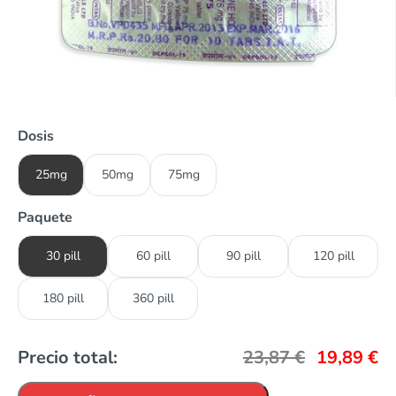
Dosis
25mg
50mg
75mg
Paquete
30 pill
60 pill
90 pill
120 pill
180 pill
360 pill
Precio total:
23,87
€
19,89
€