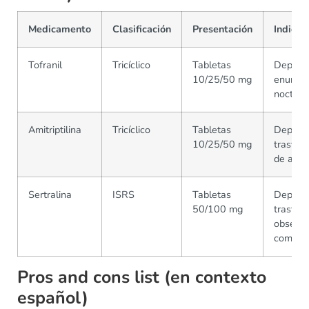
Medicamento
Clasificación
Presentación
Indicac
Tofranil
Tricíclico
Tabletas
Depresi
10/25/50 mg
enuresi
nocturn
Amitriptilina
Tricíclico
Tabletas
Depresi
10/25/50 mg
trastor
de ansi
Sertralina
ISRS
Tabletas
Depresi
50/100 mg
trastor
obsesiv
compuls
Pros and cons list (en contexto
español)