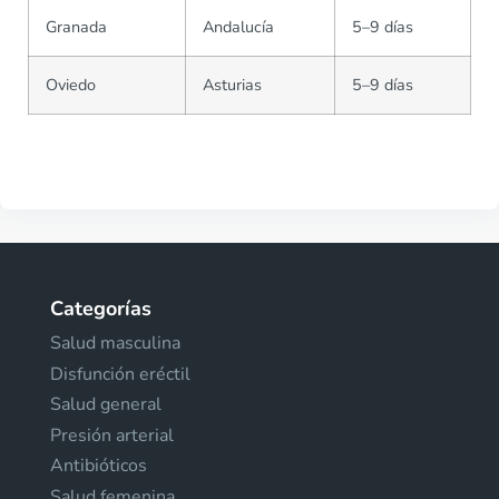
Granada
Andalucía
5–9 días
Oviedo
Asturias
5–9 días
Categorías
Salud masculina
Disfunción eréctil
Salud general
Presión arterial
Antibióticos
Salud femenina