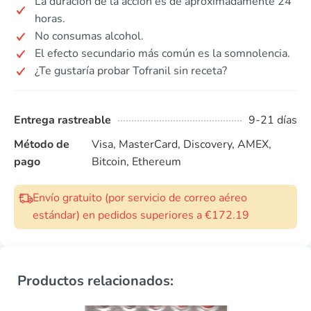
La duración de la acción es de aproximadamente 24
horas.
No consumas alcohol.
El efecto secundario más común es la somnolencia.
¿Te gustaría probar Tofranil sin receta?
Entrega rastreable
9-21 días
Método de
Visa, MasterCard, Discovery, AMEX,
pago
Bitcoin, Ethereum
Envío gratuito (por servicio de correo aéreo
estándar) en pedidos superiores a €172.19
Productos relacionados: