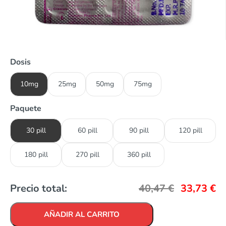
Dosis
10mg
25mg
50mg
75mg
Paquete
30 pill
60 pill
90 pill
120 pill
180 pill
270 pill
360 pill
Precio total:
40,47
€
33,73
€
AÑADIR AL CARRITO