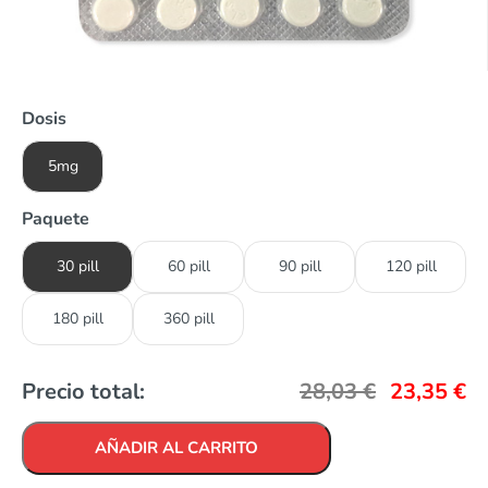
Dosis
5mg
Paquete
30 pill
60 pill
90 pill
120 pill
180 pill
360 pill
Precio total:
28,03
€
23,35
€
AÑADIR AL CARRITO