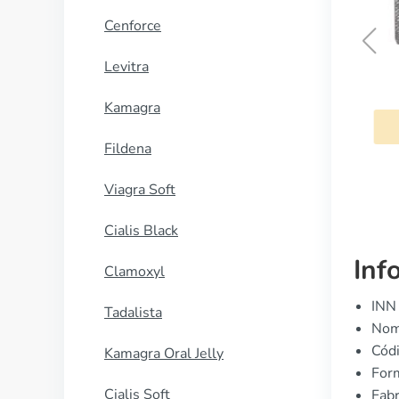
Cenforce
Levitra
Danocrine
Kamagra
COMPRAR AHORA
Fildena
Viagra Soft
Cialis Black
Inf
Clamoxyl
INN 
Tadalista
Nomb
Cód
Kamagra Oral Jelly
For
Cialis Soft
Fabr