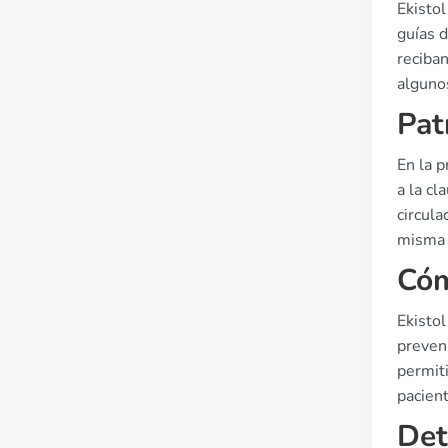
Ekistol
guías 
reciban
algunos
Pat
En la p
a la cl
circula
misma e
Cóm
Ekistol
preveni
permit
pacien
Det