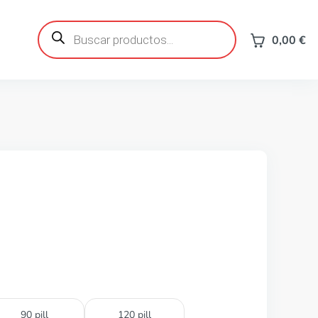
Búsqueda
de
0,00
€
productos
90 pill
120 pill