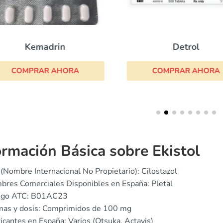
Kemadrin
Detrol
COMPRAR AHORA
COMPRAR AHORA
ormación Básica sobre Ekistol
(Nombre Internacional No Propietario): Cilostazol
res Comerciales Disponibles en España: Pletal
igo ATC: B01AC23
mas y dosis: Comprimidos de 100 mg
icantes en España: Varios (Otsuka, Actavis)