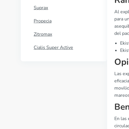
Ran
Suprax
Al expl
para u
Propecia
asequib
del pac
Zitromax
Ekis
Cialis Super Active
Ekis
Opi
Las ex
eficaci
movili
mareos,
Ben
En las 
circula