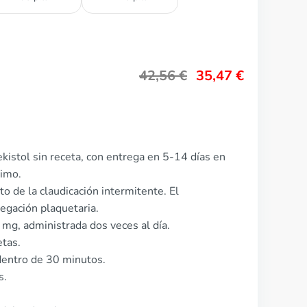
42,56
€
35,47
€
kistol sin receta, con entrega en 5-14 días en
nimo.
to de la claudicación intermitente. El
egación plaquetaria.
 mg, administrada dos veces al día.
etas.
dentro de 30 minutos.
s.