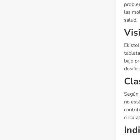
proble
las mol
salud.
Vis
Ekisto
tablet
bajo p
dosifi
Cla
Según l
no está
contrib
circula
Ind