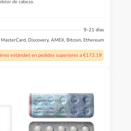
dolor de cabeza.
9-21 días
, MasterCard, Discovery, AMEX, Bitcoin, Ethereum
 aéreo estándar) en pedidos superiores a €172.19