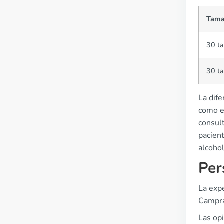
Tama
30 t
30 ta
La dife
como e
consult
pacien
alcohol
Per
La expe
Campra
Las op