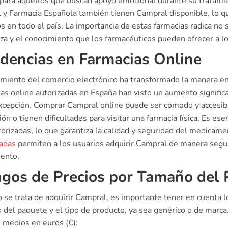
l para aquellos que buscan apoyo emocional durante su tratam
l y Farmacia Española también tienen Campral disponible, lo 
s en todo el país. La importancia de estas farmacias radica no s
nza y el conocimiento que los farmacéuticos pueden ofrecer a 
dencias en Farmacias Online
cimiento del comercio electrónico ha transformado la manera 
ias online autorizadas en España han visto un aumento signifi
excepción. Comprar Campral online puede ser cómodo y accesib
ión o tienen dificultades para visitar una farmacia física. Es e
torizadas, lo que garantiza la calidad y seguridad del medicam
zadas
permiten a los usuarios adquirir Campral de manera segu
iento.
gos de Precios por Tamaño del 
 se trata de adquirir Campral, es importante tener en cuenta l
 del paquete y el tipo de producto, ya sea genérico o de marc
 medios en euros (€):