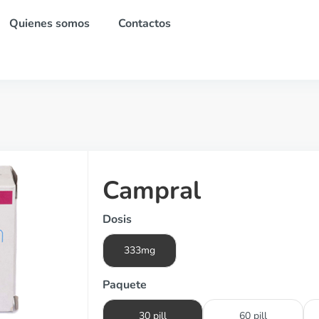
Quienes somos
Contactos
Campral
Dosis
333mg
Paquete
30 pill
60 pill