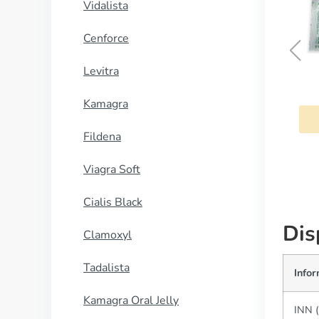
Vidalista
Cenforce
Levitra
Ropinirol
Kamagra
COMPRAR AHORA
Fildena
Viagra Soft
Cialis Black
Dis
Clamoxyl
Tadalista
Info
Kamagra Oral Jelly
INN 