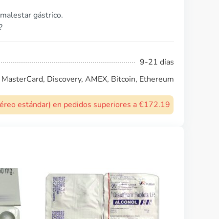
malestar gástrico.
?
9-21 días
, MasterCard, Discovery, AMEX, Bitcoin, Ethereum
 aéreo estándar) en pedidos superiores a €172.19