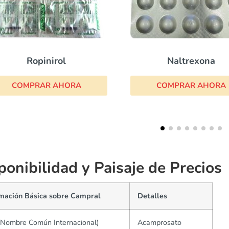
Naltrexona
Disulfi
COMPRAR AHORA
COMPRAR 
ponibilidad y Paisaje de Precios
rmación Básica sobre Campral
Detalles
(Nombre Común Internacional)
Acamprosato