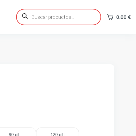
Búsqueda
de
0,00
€
productos
90 pill
120 pill