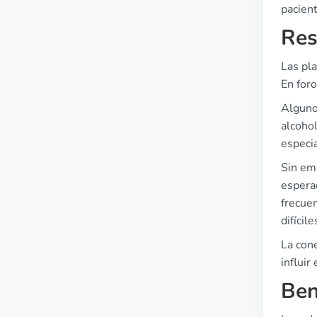
pacient
Res
Las pla
En for
Alguno
alcoho
especi
Sin emb
esperad
frecue
difíci
La cone
influir
Ben