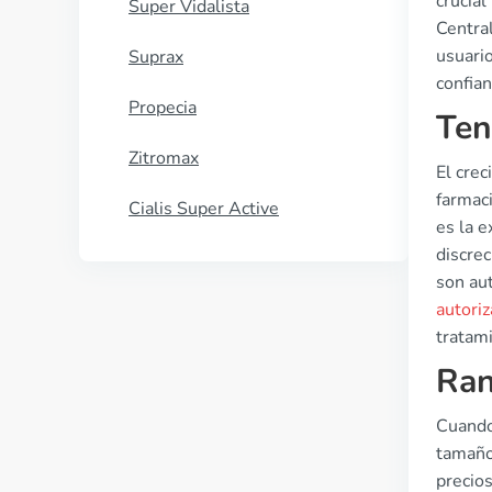
crucia
Super Vidalista
Centra
usuario
Suprax
confia
Propecia
Ten
Zitromax
El cre
farmac
Cialis Super Active
es la 
discrec
son au
autori
tratam
Ran
Cuando
tamaño
precios